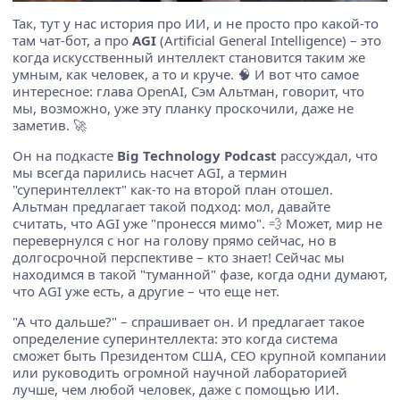
Так, тут у нас история про ИИ, и не просто про какой-то
там чат-бот, а про
AGI
(Artificial General Intelligence) – это
когда искусственный интеллект становится таким же
умным, как человек, а то и круче. 🧠 И вот что самое
интересное: глава OpenAI, Сэм Альтман, говорит, что
мы, возможно, уже эту планку проскочили, даже не
заметив. 🚀
Он на подкасте
Big Technology Podcast
рассуждал, что
мы всегда парились насчет AGI, а термин
"суперинтеллект" как-то на второй план отошел.
Альтман предлагает такой подход: мол, давайте
считать, что AGI уже "пронесся мимо". 💨 Может, мир не
перевернулся с ног на голову прямо сейчас, но в
долгосрочной перспективе – кто знает! Сейчас мы
находимся в такой "туманной" фазе, когда одни думают,
что AGI уже есть, а другие – что еще нет.
"А что дальше?" – спрашивает он. И предлагает такое
определение суперинтеллекта: это когда система
сможет быть Президентом США, CEO крупной компании
или руководить огромной научной лабораторией
лучше, чем любой человек, даже с помощью ИИ.