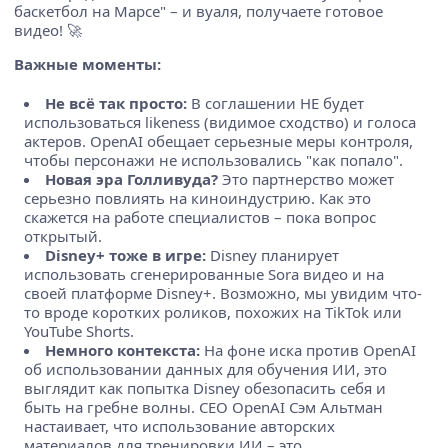
баскетбол на Марсе" – и вуаля, получаете готовое
видео! 🚀
Важные моменты:
Не всё так просто:
В соглашении НЕ будет
использоваться likeness (видимое сходство) и голоса
актеров. OpenAI обещает серьезные меры контроля,
чтобы персонажи не использовались "как попало".
Новая эра Голливуда?
Это партнерство может
серьезно повлиять на киноиндустрию. Как это
скажется на работе специалистов – пока вопрос
открытый.
Disney+ тоже в игре:
Disney планирует
использовать сгенерированные Sora видео и на
своей платформе Disney+. Возможно, мы увидим что-
то вроде коротких роликов, похожих на TikTok или
YouTube Shorts.
Немного контекста:
На фоне иска против OpenAI
об использовании данных для обучения ИИ, это
выглядит как попытка Disney обезопасить себя и
быть на гребне волны. CEO OpenAI Сэм Альтман
настаивает, что использование авторских
материалов для тренировки ИИ – это