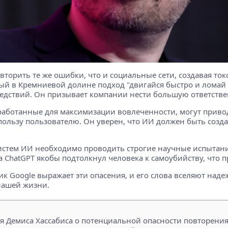
овторить те же ошибки, что и социальные сети, создавая т
й в Кремниевой долине подход "двигайся быстро и ломай в
ледствий. Он призывает компании нести большую ответстве
зработанные для максимизации вовлеченности, могут приво
пользу пользователю. Он уверен, что ИИ должен быть созд
истем ИИ необходимо проводить строгие научные испытания
а ChatGPT якобы подтолкнул человека к самоубийству, что п
к Google выражает эти опасения, и его слова вселяют надеж
нашей жизни.
 Демиса Хассабиса о потенциальной опасности повторения