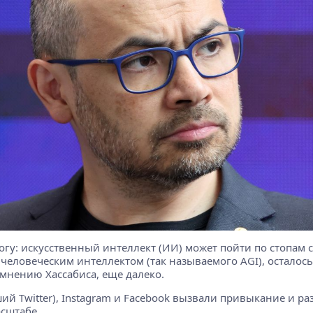
вогу: искусственный интеллект (ИИ) может пойти по стопам
с человеческим интеллектом (так называемого AGI), осталос
 мнению Хассабиса, еще далеко.
ий Twitter), Instagram и Facebook вызвали привыкание и ра
асштабе.