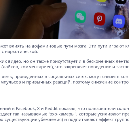
жет влиять на дофаминовые пути мозга. Эти пути играют к
 с наркотической.
их видео, но он также присутствует и в бесконечных лентах
(лайков, комментариев), что закрепляет поведение и заста
в день, проведенных в социальных сетях, могут снизить к
 импульсов и привычных реакций, поэтому снижение контрол
ий в Facebook, X и Reddit показал, что пользователи скло
создает так называемые "эхо-камеры", которые усиливают пр
существующие убеждения) и подпитывают эффект группов