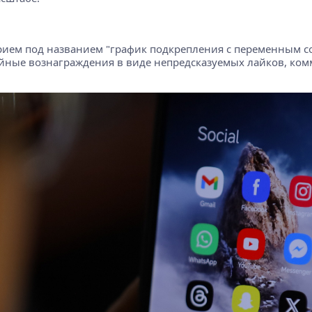
ием под названием "график подкрепления с переменным соо
йные вознаграждения в виде непредсказуемых лайков, комм