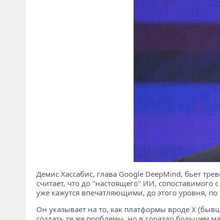
Демис Хассабис, глава Google DeepMind, бьет тре
считает, что до "настоящего" ИИ, сопоставимого 
уже кажутся впечатляющими, до этого уровня, по
Он указывает на то, как платформы вроде X (бывш
создать те же проблемы, но в гораздо большем м