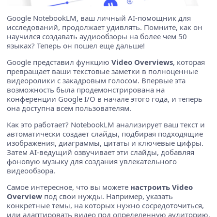
Google NotebookLM, ваш личный AI-помощник для
исследований, продолжает удивлять. Помните, как он
научился создавать аудиообзоры на более чем 50
языках? Теперь он пошел еще дальше!
Google представил функцию
Video Overviews
, которая
превращает ваши текстовые заметки в полноценные
видеоролики с закадровым голосом. Впервые эта
возможность была продемонстрирована на
конференции Google I/O в начале этого года, и теперь
она доступна всем пользователям.
Как это работает? NotebookLM анализирует ваш текст и
автоматически создает слайды, подбирая подходящие
изображения, диаграммы, цитаты и ключевые цифры.
Затем AI-ведущий озвучивает эти слайды, добавляя
фоновую музыку для создания увлекательного
видеообзора.
Самое интересное, что вы можете
настроить Video
Overview
под свои нужды. Например, указать
конкретные темы, на которых нужно сосредоточиться,
или адаптировать видео под определенную аудиторию.