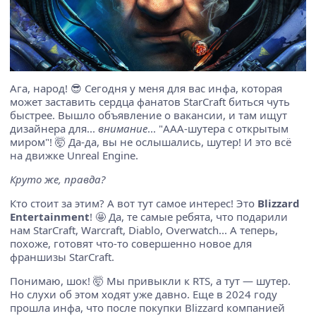
Ага, народ! 😎 Сегодня у меня для вас инфа, которая
может заставить сердца фанатов StarCraft биться чуть
быстрее. Вышло объявление о вакансии, и там ищут
дизайнера для...
внимание
... "AAA-шутера с открытым
миром"! 🤯 Да-да, вы не ослышались, шутер! И это всё
на движке Unreal Engine.
Круто же, правда?
Кто стоит за этим? А вот тут самое интерес! Это
Blizzard
Entertainment
! 🤩 Да, те самые ребята, что подарили
нам StarCraft, Warcraft, Diablo, Overwatch... А теперь,
похоже, готовят что-то совершенно новое для
франшизы StarCraft.
Понимаю, шок! 🤯 Мы привыкли к RTS, а тут — шутер.
Но слухи об этом ходят уже давно. Еще в 2024 году
прошла инфа, что после покупки Blizzard компанией