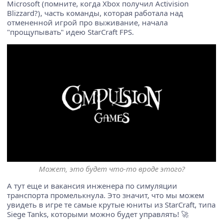
Microsoft (помните, когда Xbox получил Activision
Blizzard?), часть команды, которая работала над
отмененной игрой про выживание, начала
"прощупывать" идею StarCraft FPS.
Может, это будет что-то вроде этого?
А тут еще и вакансия инженера по симуляции
транспорта промелькнула. Это значит, что мы можем
увидеть в игре те самые крутые юниты из StarCraft, типа
Siege Tanks, которыми можно будет управлять! 🚀