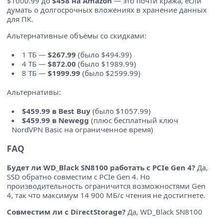
$1000.99 до
$458 на Amazon
— это почти кража, если
думать о долгосрочных вложениях в хранение данных
для ПК.
Альтернативные объёмы со скидками:
1 ТБ —
$267.99
(было $494.99)
4 ТБ —
$872.00
(было $1989.99)
8 ТБ —
$1999.99
(было $2599.99)
Альтернативы:
$459.99 в Best Buy
(было $1057.99)
$459.99 в Newegg
(плюс бесплатный ключ
NordVPN Basic на ограниченное время)
FAQ
Будет ли WD_Black SN8100 работать с PCIe Gen 4?
Да,
SSD обратно совместим с PCIe Gen 4. Но
производительность ограничится возможностями Gen
4, так что максимум 14 900 МБ/с чтения не достигнете.
Совместим ли с DirectStorage?
Да, WD_Black SN8100