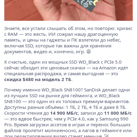
Знаете, все устали слышать об этом, но повторю: кризис
с RAM — это жесть. ИИ сожрал нашу драгоценную
память, и цены на гаджеты и ПК взлетели до небес,
включая SSD, которые так важны для хранения
документов, видео и, конечно, игр. 😩
К счастью, один из мощных SSD WD_Black с PCIe 5.0
сейчас обходит эти ценовые скачки — на Amazon идёт
специальная распродажа, и самая выгодная — это
скидка $480 на модель 2 ТБ
.
Почему именно WD_Black SN8100? SanDisk делает одни
из лучших SSD на рынке для гейминга, и WD_Black
SN8100 — это один из их топовых премиум-вариантов.
Доступны разные объёмы: 1 ТБ, 2 ТБ, 4 ТБ и даже 8 ТБ.
Скорости чтения до
14 900 МБ/с
, записи до
11 000 МБ/с
— это вдвое быстрее, чем у PCIe 4.0, как у Samsung 990
Pro. Время загрузки ассетов в играх и перенос больших
файлов пролетит молниеносно, а лагов в гейминге или
при редактировании видео станет меньше. 🚀