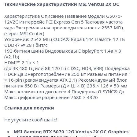
Технические характеристики MSI Ventus 2X OC
Характеристика Описание Название модели G5070-
12V2C Интерфейс PCI Express Gen 5 Тактовая частота
ядра Экстремальная производительность: 2557 МГц
(через MSI Center)
Ускорение: 2542 МГц CUDA® Ядра 6144 Память 12 ГБ
GDDR7 @ 28 Гбит/с
192-битная шина Видеовыходы DisplayPort 1.4a × 3
(v2.1b)
HDMI™ 2.1b × 1
(до 4K 480 Гц или 8K 120 Гц с DSC, HDR, VRR) Поддержка
HDCP Да Энергопотребление 250 Вт Разъемы питания 1
× 16-pin (рекомендуется ATX 3.1) Рекомендуемый блок
питания 650 Вт Размеры (Д × Ш × В) 236 × 126 × 50 мм
Макс. количество дисплеев 4 Поддержка G-SYNC® Да
Макс. цифровое разрешение 7680 × 4320
Ссылка для покупки
Не упустите свой шанс!
MSI Gaming RTX 5070 12G Ventus 2X OC Graphics