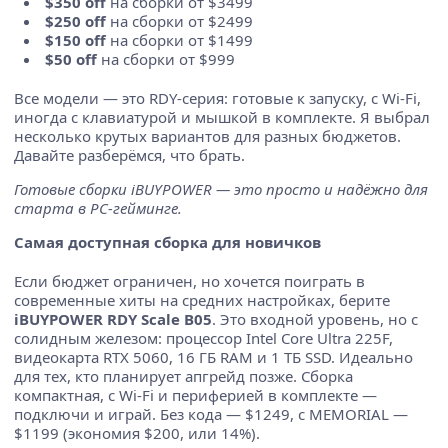
$350 off
на сборки от $3499
$250 off
на сборки от $2499
$150 off
на сборки от $1499
$50 off
на сборки от $999
Все модели — это RDY-серия: готовые к запуску, с Wi-Fi,
иногда с клавиатурой и мышкой в комплекте. Я выбрал
несколько крутых вариантов для разных бюджетов.
Давайте разберёмся, что брать.
Готовые сборки iBUYPOWER — это просто и надёжно для
старта в PC-гейминге.
Самая доступная сборка для новичков
Если бюджет ограничен, но хочется поиграть в
современные хиты на средних настройках, берите
iBUYPOWER RDY Scale B05
. Это входной уровень, но с
солидным железом: процессор Intel Core Ultra 225F,
видеокарта RTX 5060, 16 ГБ RAM и 1 ТБ SSD. Идеально
для тех, кто планирует апгрейд позже. Сборка
компактная, с Wi-Fi и периферией в комплекте —
подключи и играй. Без кода — $1249, с MEMORIAL —
$1199 (экономия $200, или 14%).