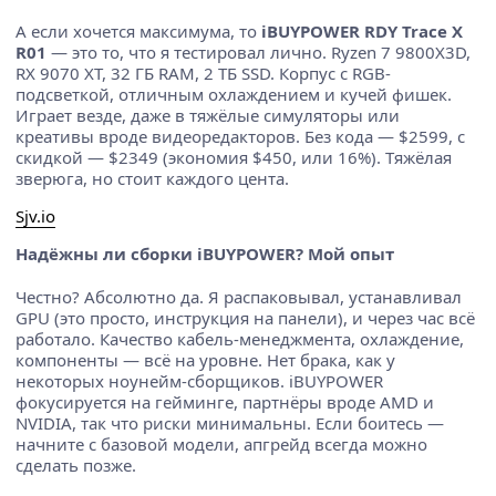
А если хочется максимума, то
iBUYPOWER RDY Trace X
R01
— это то, что я тестировал лично. Ryzen 7 9800X3D,
RX 9070 XT, 32 ГБ RAM, 2 ТБ SSD. Корпус с RGB-
подсветкой, отличным охлаждением и кучей фишек.
Играет везде, даже в тяжёлые симуляторы или
креативы вроде видеоредакторов. Без кода — $2599, с
скидкой — $2349 (экономия $450, или 16%). Тяжёлая
зверюга, но стоит каждого цента.
Sjv.io
Надёжны ли сборки iBUYPOWER? Мой опыт
Честно? Абсолютно да. Я распаковывал, устанавливал
GPU (это просто, инструкция на панели), и через час всё
работало. Качество кабель-менеджмента, охлаждение,
компоненты — всё на уровне. Нет брака, как у
некоторых ноунейм-сборщиков. iBUYPOWER
фокусируется на гейминге, партнёры вроде AMD и
NVIDIA, так что риски минимальны. Если боитесь —
начните с базовой модели, апгрейд всегда можно
сделать позже.