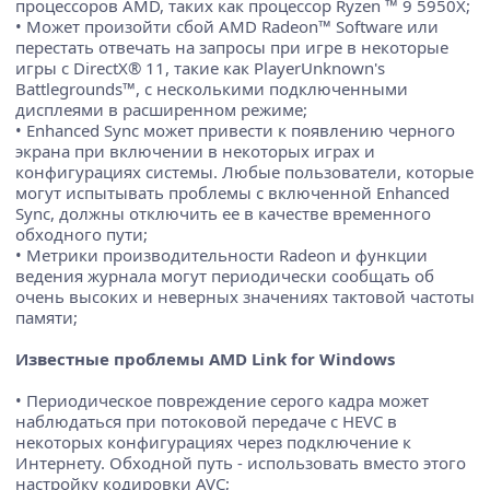
процессоров AMD, таких как процессор Ryzen ™ 9 5950X;
• Может произойти сбой AMD Radeon™ Software или
перестать отвечать на запросы при игре в некоторые
игры с DirectX® 11, такие как PlayerUnknown's
Battlegrounds™, с несколькими подключенными
дисплеями в расширенном режиме;
• Enhanced Sync может привести к появлению черного
экрана при включении в некоторых играх и
конфигурациях системы. Любые пользователи, которые
могут испытывать проблемы с включенной Enhanced
Sync, должны отключить ее в качестве временного
обходного пути;
• Метрики производительности Radeon и функции
ведения журнала могут периодически сообщать об
очень высоких и неверных значениях тактовой частоты
памяти;
Известные проблемы AMD Link for Windows
• Периодическое повреждение серого кадра может
наблюдаться при потоковой передаче с HEVC в
некоторых конфигурациях через подключение к
Интернету. Обходной путь - использовать вместо этого
настройку кодировки AVC;