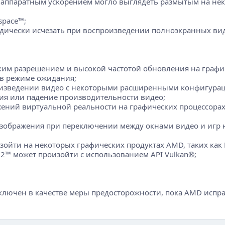
 аппаратным ускорением могло выглядеть размытым на нек
space™;
дически исчезать при воспроизведении полноэкранных ви
ким разрешением и высокой частотой обновления на графич
 в режиме ожидания;
произведении видео с некоторыми расширенными конфигурац
ния или падение производительности видео;
ений виртуальной реальности на графических процессорах 
зображения при переключении между окнами видео и игр н
зойти на некоторых графических продуктах AMD, таких как 
 2™ может произойти с использованием API Vulkan®;
ключен в качестве меры предосторожности, пока AMD испра