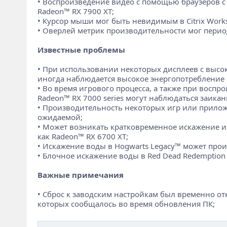
• Воспроизведение видео с помощью браузеров с
Radeon™ RX 7900 XT;
• Курсор мыши мог быть невидимым в Citrix Work
• Оверлей метрик производительности мог перио
Известные проблемы
• При использовании некоторых дисплеев с высо
иногда наблюдается высокое энергопотребление
• Во время игрового процесса, а также при вос
Radeon™ RX 7000 series могут наблюдаться заика
• Производительность некоторых игр или прилож
ожидаемой;
• Может возникать кратковременное искажение и
как Radeon™ RX 6700 XT;
• Искажение воды в Hogwarts Legacy™ может прои
• Блочное искажение воды в Red Dead Redemption
Важные примечания
• Сброс к заводским настройкам был временно от
которых сообщалось во время обновления ПК;