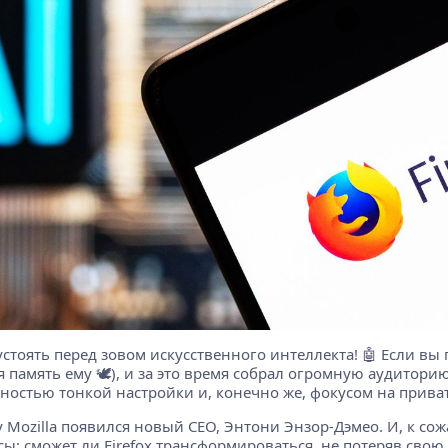
 устоять перед зовом искусственного интеллекта! 🤖 Если вы 
ная память ему 🕊️), и за это время собрал огромную аудито
жностью тонкой настройки и, конечно же, фокусом на прива
 у Mozilla появился новый CEO, Энтони Энзор-Дэмео. И, к с
сы: сможет ли Firefox трансформироваться, не потеряв свою