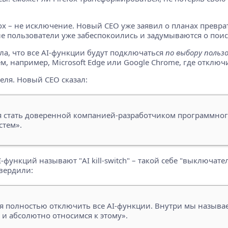
efox – не исключение. Новый CEO уже заявил о планах преврат
е пользователи уже забеспокоились и задумываются о поиск
ила, что все AI-функции будут подключаться
по выбору польз
, например, Microsoft Edge или Google Chrome, где отключи
теля. Новый CEO сказал:
я стать доверенной компанией-разработчиком программного
стем».
ункций называют "AI kill-switch" – такой себе "выключател
твердили:
ия полностью отключить все AI-функции. Внутри мы называем 
 и абсолютно относимся к этому».