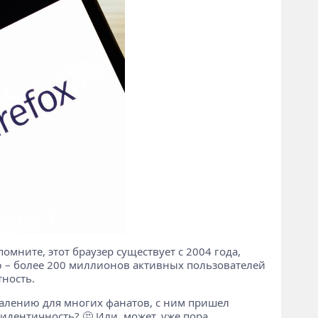
помните, этот браузер существует с 2004 года,
рию – более 200 миллионов активных пользователей
тность.
ожалению для многих фанатов, с ним пришел
 идентичность? 🤔 Или, может, уже пора