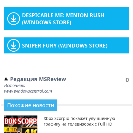
DESPICABLE ME: MINION RUSH
(WINDOWS STORE)
SNIPER FURY (WINDOWS STORE)
Редакция MSReview
0
Источник:
www.windowscentral.com
Похожие новости
Xbox Scorpio покажет улучшенную
графику на телевизорах с Full HD