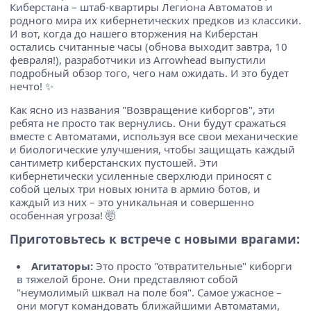
Киберстана – штаб-квартиры Легиона Автоматов и
родного мира их кибернетических предков из классики.
И вот, когда до нашего вторжения на Киберстан
остались считанные часы (обнова выходит завтра, 10
февраля!), разработчики из Arrowhead выпустили
подробный обзор того, чего нам ожидать. И это будет
нечто! ✨
Как ясно из названия "Возвращение киборгов", эти
ребята не просто так вернулись. Они будут сражаться
вместе с Автоматами, используя все свои механические
и биологические улучшения, чтобы защищать каждый
сантиметр киберстанских пустошей. Эти
кибернетически усиленные сверхлюди приносят с
собой целых три новых юнита в армию ботов, и
каждый из них – это уникальная и совершенно
особенная угроза! 🤯
Приготовьтесь к встрече с новыми врагами:
Агитаторы:
Это просто "отвратительные" киборги
в тяжелой броне. Они представляют собой
"неумолимый шквал на поле боя". Самое ужасное –
они могут командовать ближайшими Автоматами,