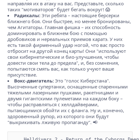
направляя их в атаку на вас. Представьте, сколько
таких "мотиваторов" будет бегать вокруг! 😱
Радикалы:
Эти ребята – настоящие берсерки
ближнего боя. Они быстрее, но менее бронированы,
чем Агитаторы. Главная фишка – их способность
доминировать в ближнем бою с помощью
дробовиков и нереальных приемов каратэ. У них
есть такой фирменный удар ногой, что вас просто
отбросит на другой конец карты! Они "используют
свои кибернетические и био-улучшения, чтобы
довести свои тела до предела", и, без сомнения,
попытаются смять вас, как только учуют ваше
присутствие.
Вокс-двигатель:
Это "голос Киберстана".
Высоченные супертанки, оснащенные спаренными
тяжелыми лазерными пушками, ракетницами и
двумя гигантскими пулеметами на каждом боку –
чтобы расправляться с хеллдайверами,
пытающимися обойти их с фланга. Ну и, конечно,
здоровенный рупор, из которого они будут
"выкрикивать лживую пропаганду". 📢