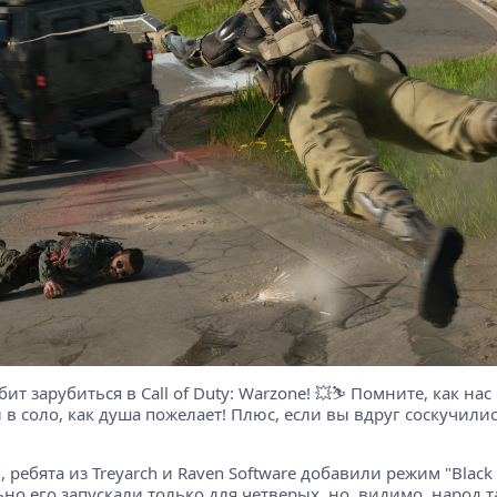
ит зарубиться в Call of Duty: Warzone! 💥⛷️ Помните, как нас
и в соло, как душа пожелает! Плюс, если вы вдруг соскучилис
ребята из Treyarch и Raven Software добавили режим "Black 
льно его запускали только для четверых, но, видимо, народ