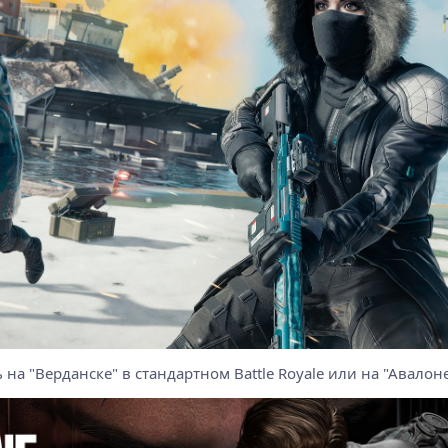
 на "Верданске" в стандартном Battle Royale или на "Авалоне"