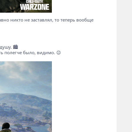
авно никто не заставлял, то теперь вообще
ушу. 🏙️
ть полегче было, видимо. 😉