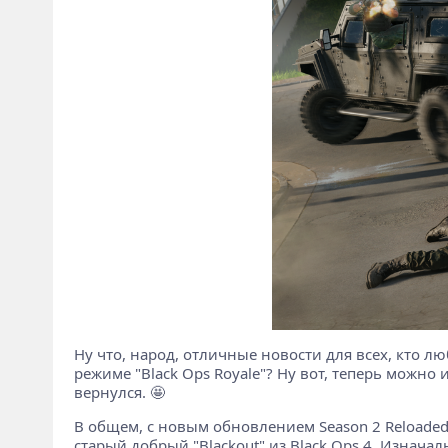
Ну что, народ, отличные новости для всех, кто люб
режиме "Black Ops Royale"? Ну вот, теперь можно 
вернулся. 🤩
В общем, с новым обновлением Season 2 Reloaded, 
старый добрый "Blackout" из Black Ops 4. Изнача