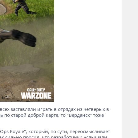
 всех заставляли играть в отрядах из четверых в
ь по старой доброй карте, то "Верданск" тоже
Ops Royale", который, по сути, переосмысливает
 так сильно просил, что разработчики услышали