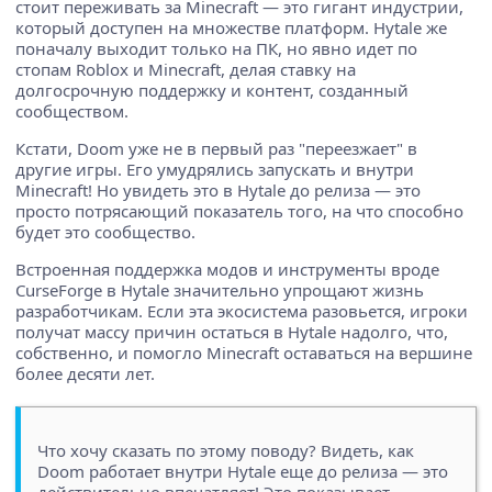
стоит переживать за Minecraft — это гигант индустрии,
который доступен на множестве платформ. Hytale же
поначалу выходит только на ПК, но явно идет по
стопам Roblox и Minecraft, делая ставку на
долгосрочную поддержку и контент, созданный
сообществом.
Кстати, Doom уже не в первый раз "переезжает" в
другие игры. Его умудрялись запускать и внутри
Minecraft! Но увидеть это в Hytale до релиза — это
просто потрясающий показатель того, на что способно
будет это сообщество.
Встроенная поддержка модов и инструменты вроде
CurseForge в Hytale значительно упрощают жизнь
разработчикам. Если эта экосистема разовьется, игроки
получат массу причин остаться в Hytale надолго, что,
собственно, и помогло Minecraft оставаться на вершине
более десяти лет.
Что хочу сказать по этому поводу? Видеть, как
Doom работает внутри Hytale еще до релиза — это
действительно впечатляет! Это показывает