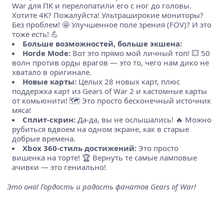
War для ПК и перелопатили его с ног до головы.
Хотите 4K? Пожалуйста! Ультраширокие мониторы?
Без проблем! 🤩 Улучшенное поле зрения (FOV)? И это
тоже есть! 💪
Больше возможностей, больше экшена:
Horde Mode:
Вот это прямо мой личный топ! 💥 50
волн против орды врагов — это то, чего нам дико не
хватало в оригинале.
Новые карты:
Целых 28 новых карт, плюс
поддержка карт из Gears of War 2 и кастомные карты
от комьюнити! 🗺️ Это просто бесконечный источник
мяса!
Сплит-скрин:
Да-да, вы не ослышались! 🔥 Можно
рубиться вдвоем на одном экране, как в старые
добрые времена.
Xbox 360-стиль достижений:
Это просто
вишенка на торте! 🏆 Вернуть те самые ламповые
ачивки — это гениально!
Это оно! Гордость и радость фанатов Gears of War!