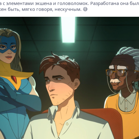
ра с элементами экшена и головоломок. Разработана она бы
жен быть, мягко говоря, нескучным. 😅