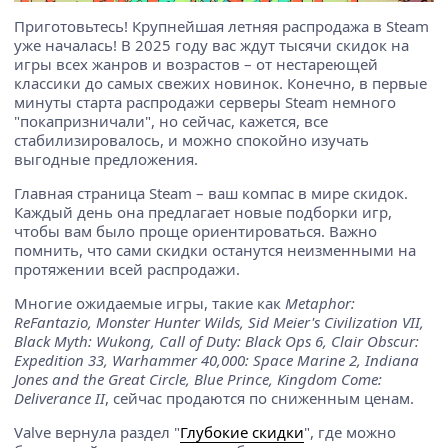
Приготовьтесь! Крупнейшая летняя распродажа в Steam
уже началась! В 2025 году вас ждут тысячи скидок на
игры всех жанров и возрастов – от нестареющей
классики до самых свежих новинок. Конечно, в первые
минуты старта распродажи серверы Steam немного
"покапризничали", но сейчас, кажется, все
стабилизировалось, и можно спокойно изучать
выгодные предложения.
Главная страница Steam – ваш компас в мире скидок.
Каждый день она предлагает новые подборки игр,
чтобы вам было проще ориентироваться. Важно
помнить, что сами скидки останутся неизменными на
протяжении всей распродажи.
Многие ожидаемые игры, такие как
Metaphor:
ReFantazio, Monster Hunter Wilds, Sid Meier's Civilization VII,
Black Myth: Wukong, Call of Duty: Black Ops 6, Clair Obscur:
Expedition 33, Warhammer 40,000: Space Marine 2, Indiana
Jones and the Great Circle, Blue Prince, Kingdom Come:
Deliverance II
, сейчас продаются по сниженным ценам.
Valve вернула раздел "
Глубокие скидки
", где можно