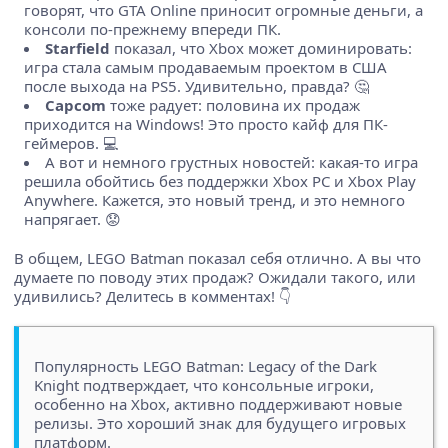
говорят, что GTA Online приносит огромные деньги, а
консоли по-прежнему впереди ПК.
Starfield
показал, что Xbox может доминировать:
игра стала самым продаваемым проектом в США
после выхода на PS5. Удивительно, правда? 🤔
Capcom
тоже радует: половина их продаж
приходится на Windows! Это просто кайф для ПК-
геймеров. 💻
А вот и немного грустных новостей: какая-то игра
решила обойтись без поддержки Xbox PC и Xbox Play
Anywhere. Кажется, это новый тренд, и это немного
напрягает. 😟
В общем, LEGO Batman показал себя отлично. А вы что
думаете по поводу этих продаж? Ожидали такого, или
удивились? Делитесь в комментах! 👇
Популярность LEGO Batman: Legacy of the Dark
Knight подтверждает, что консольные игроки,
особенно на Xbox, активно поддерживают новые
релизы. Это хороший знак для будущего игровых
платформ.