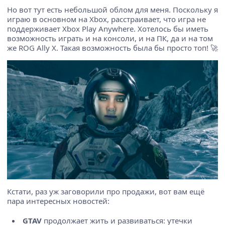
Но вот тут есть небольшой облом для меня. Поскольку я
играю в основном на Xbox, расстраивает, что игра не
поддерживает Xbox Play Anywhere. Хотелось бы иметь
возможность играть и на консоли, и на ПК, да и на том
же ROG Ally X. Такая возможность была бы просто топ! 🚀
Кстати, раз уж заговорили про продажи, вот вам ещё
пара интересных новостей:
GTAV
продолжает жить и развиваться: утечки