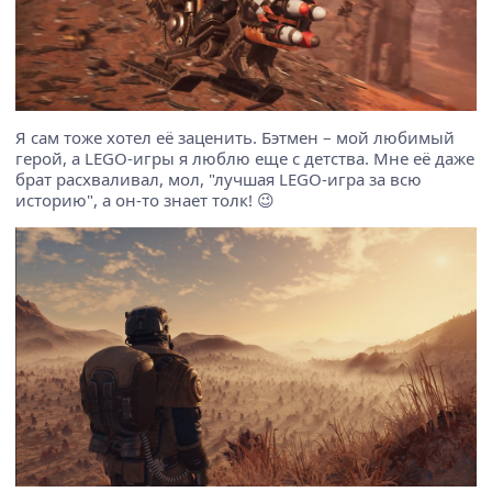
Я сам тоже хотел её заценить. Бэтмен – мой любимый
герой, а LEGO-игры я люблю еще с детства. Мне её даже
брат расхваливал, мол, "лучшая LEGO-игра за всю
историю", а он-то знает толк! 😉