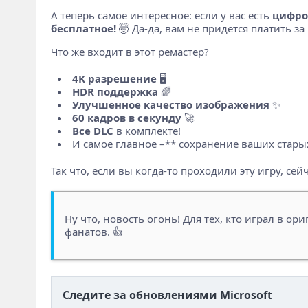
А теперь самое интересное: если у вас есть
цифро
бесплатное!
🤯 Да-да, вам не придется платить за
Что же входит в этот ремастер?
4K разрешение
🖥️
HDR поддержка
🌈
Улучшенное качество изображения
✨
60 кадров в секунду
🚀
Все DLC
в комплекте!
И самое главное –** сохранение ваших старых
Так что, если вы когда-то проходили эту игру, с
Ну что, новость огонь! Для тех, кто играл в ор
фанатов. 👍
Следите за обновлениями Microsoft