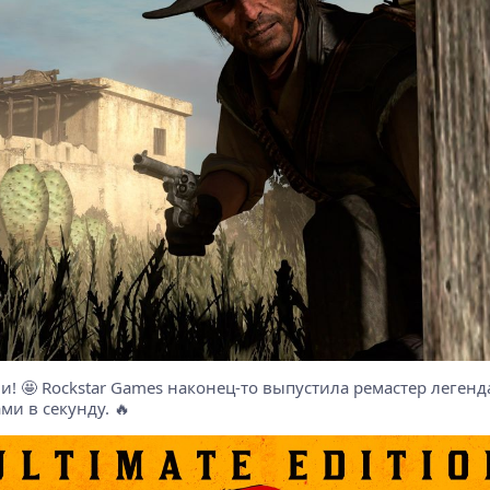
и! 🤩 Rockstar Games наконец-то выпустила ремастер легенд
ми в секунду. 🔥