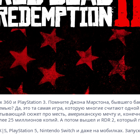
 360 и PlayStation 3. Помните Джона Марстона, бывшего ба
мью? Да, это та самая игра, которую многие считают одной и
тывающий сюжет про месть, американскую мечту и, конечно,
лее 25 миллионов копий. А потом вышел и RDR 2, который 
|S, PlayStation 5, Nintendo Switch и даже на мобилках. Запус