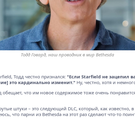
Тодд Говард, наш проводник в мир Bethesda
rfield, Тодд честно признался:
"Если Starfield не зацепил 
ние] это кардинально изменит."
Ну, честно, хотя и немног
одд обещает, что им новое содержимое тоже очень понравится. 
рутые штуки – это следующий DLC, который, как известно, в 
сь, что парни из Bethesda на этот раз сделают что-то поинт