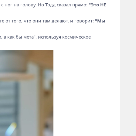
 с ног на голову. Но Тодд сказал прямо:
"Это НЕ
ге от того, что они там делают, и говорит:
"Мы
, а как бы мета", используя космическое