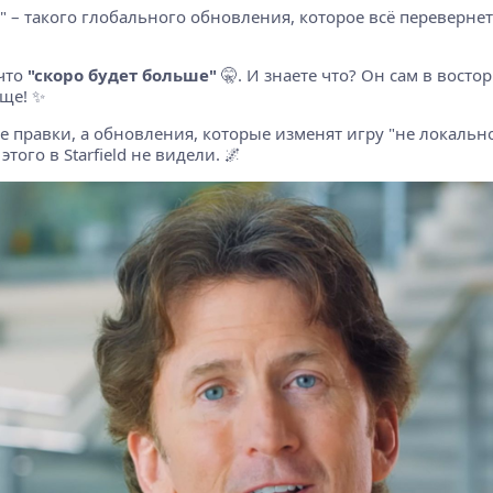
.0" – такого глобального обновления, которое всё перевернет
 что
"скоро будет больше"
🤫. И знаете что? Он сам в востор
ще! ✨
ие правки, а обновления, которые изменят игру "не локально
ого в Starfield не видели. 🌌