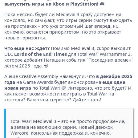
выпустить игры на Xbox и PlayStation!
🎮
Пока неясно, будет ли Medieval 3 сразу доступен на
консолях, но сам факт, что игры серии смогут выходить
на приставках – это уже огромный шаг вперед. PC,
конечно, останется приоритетом, но это открывает
новые горизонты.
Что еще нас ждет?
Помимо Medieval 3, скоро выходит
DLC
Lords of the End Times
для Total War: Warhammer 3,
которое добавит Нагаша и события "Последних времен"
летом 2026 года. 💀
А еще Creative Assembly намекнули, что
в декабре 2025
года
на Game Awards будет анонсирована
еще одна
новая игра
по Total War! 🤯 Интересно, что это будет? И
как насчет возможности поиграть в Total War на
консоли? Вам это интересно? Дайте знать!
Total War: Medieval 3 – это не просто продолжение,
а заявка на эволюцию серии. Новый движок
Warcore, консольная поддержка и, конечно,