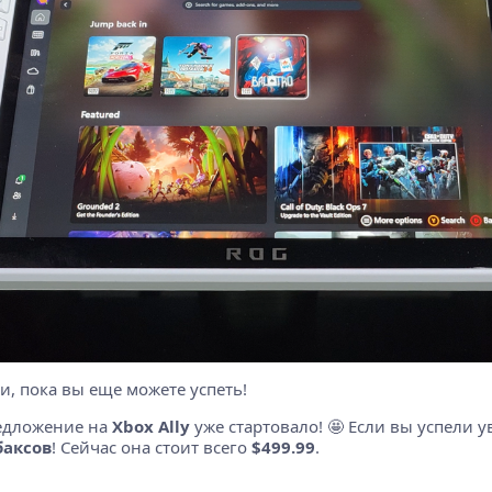
и, пока вы еще можете успеть!
редложение на
Xbox Ally
уже стартовало! 🤩 Если вы успели 
баксов
! Сейчас она стоит всего
$499.99
.