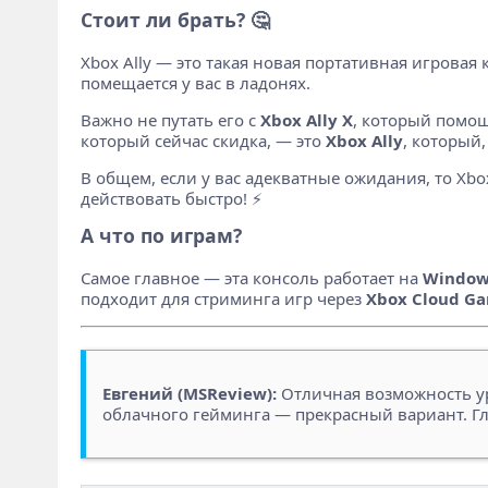
Стоит ли брать? 🤔
Xbox Ally — это такая новая портативная игровая к
помещается у вас в ладонях.
Важно не путать его с
Xbox Ally X
, который помощн
который сейчас скидка, — это
Xbox Ally
, который
В общем, если у вас адекватные ожидания, то Xbox
действовать быстро! ⚡️
А что по играм?
Самое главное — эта консоль работает на
Window
подходит для стриминга игр через
Xbox Cloud G
Евгений (MSReview):
Отличная возможность ур
облачного гейминга — прекрасный вариант. Гл