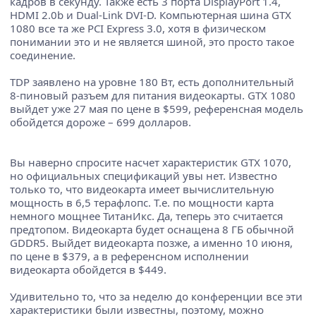
кадров в секунду. Также есть 3 порта DisplayPort 1.4,
HDMI 2.0b и Dual-Link DVI-D. Компьютерная шина GTX
1080 все та же PCI Express 3.0, хотя в физическом
понимании это и не является шиной, это просто такое
соединение.
TDP заявлено на уровне 180 Вт, есть дополнительный
8-пиновый разъем для питания видеокарты. GTX 1080
выйдет уже 27 мая по цене в $599, референсная модель
обойдется дороже – 699 долларов.
Вы наверно спросите насчет характеристик GTX 1070,
но официальных спецификаций увы нет. Известно
только то, что видеокарта имеет вычислительную
мощность в 6,5 терафлопс. Т.е. по мощности карта
немного мощнее ТитанИкс. Да, теперь это считается
предтопом. Видеокарта будет оснащена 8 ГБ обычной
GDDR5. Выйдет видеокарта позже, а именно 10 июня,
по цене в $379, а в референсном исполнении
видеокарта обойдется в $449.
Удивительно то, что за неделю до конференции все эти
характеристики были известны, поэтому, можно