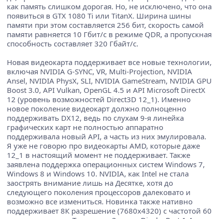
как память слишком дорогая. Но, не исключено, что она
появиться в GTX 1080 Ti или TitanX. Ширина шины
памяти при этом составляется 256 бит, скорость самой
памяти равняется 10 Гбит/с в режиме QDR, а пропускная
способность составляет 320 Гбайт/с.
Новая видеокарта поддерживает все новые технологии,
включая NVIDIA G-SYNC, VR, Multi-Projection, NVIDIA
Ansel, NVIDIA PhysX, SLI, NVIDIA GameStream, NVIDIA GPU
Boost 3.0, API Vulkan, OpenGL 4.5 и API Microsoft DirectX
12 (уровень возможностей Direct3D 12_1). Именно
новое поколение видеокарт должно полноценно
поддерживать DX12, ведь по слухам 9-я линейка
графических карт не полностью аппаратно
поддерживала новый API, а часть из них эмулировала.
Я уже не говорю про видеокарты AMD, которые даже
12_1 в настоящий момент не поддерживает. Также
заявлена поддержка операционных систем Windows 7,
Windows 8 и Windows 10. NVIDIA, как Intel не стала
заострять внимание лишь на Десятке, хотя до
следующего поколения процессоров далековато и
возможно все измениться. Новинка также нативно
поддерживает 8К разрешение (7680х4320) с частотой 60