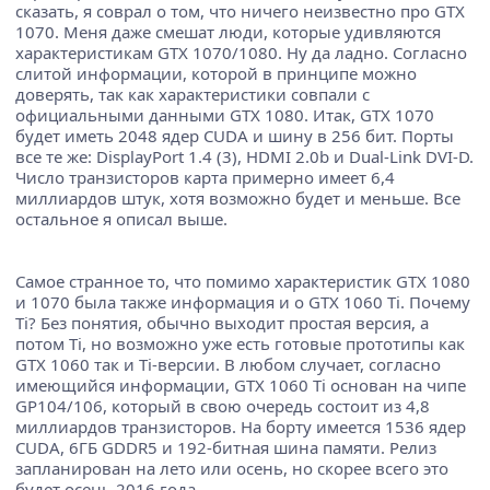
сказать, я соврал о том, что ничего неизвестно про GTX
1070. Меня даже смешат люди, которые удивляются
характеристикам GTX 1070/1080. Ну да ладно. Согласно
слитой информации, которой в принципе можно
доверять, так как характеристики совпали с
официальными данными GTX 1080. Итак, GTX 1070
будет иметь 2048 ядер CUDA и шину в 256 бит. Порты
все те же: DisplayPort 1.4 (3), HDMI 2.0b и Dual-Link DVI-D.
Число транзисторов карта примерно имеет 6,4
миллиардов штук, хотя возможно будет и меньше. Все
остальное я описал выше.
Самое странное то, что помимо характеристик GTX 1080
и 1070 была также информация и о GTX 1060 Ti. Почему
Ti? Без понятия, обычно выходит простая версия, а
потом Ti, но возможно уже есть готовые прототипы как
GTX 1060 так и Ti-версии. В любом случает, согласно
имеющийся информации, GTX 1060 Ti основан на чипе
GP104/106, который в свою очередь состоит из 4,8
миллиардов транзисторов. На борту имеется 1536 ядер
CUDA, 6ГБ GDDR5 и 192-битная шина памяти. Релиз
запланирован на лето или осень, но скорее всего это
будет осень 2016 года.