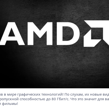
 в мире графических технологий! По слухам, их новые ви
опускной способностью до 80 Гбит/с. Что это значит для в
и фильмы!