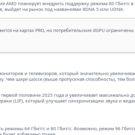
ия AMD планирует внедрить поддержку режима 80 Гбит/с в 
ся, выйдет на рынок под названиями RDNA 5 или UDNA.
тся на картах PRO, но потребительские dGPU ограничены 
мониторов и телевизоров, который значительно увеличивае
ну. Чем шире шоссе (выше пропускная способность), тем б
в первой половине 2025 года и увеличивает максимально д
ержки (LIP), который улучшает синхронизацию звука и вид
 режимы 64 Гбит/с и 80 Гбит/с. Возможно, режим 96 Гбит/с
 будет добавлено позже.