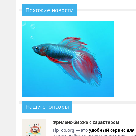
Похожие новости
Наши спонсоры
Фриланс-биржа с характером
TipTop.org — это
удобный сервис для
начать работу с выполнения простых з