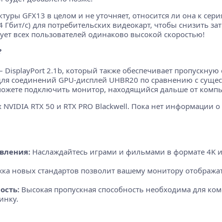
туры GFX13 в целом и не уточняет, относится ли она к сери
 Гбит/с) для потребительских видеокарт, чтобы снизить зат
адует всех пользователей одинаково высокой скоростью!
?
 DisplayPort 2.1b, который также обеспечивает пропускную с
 для соединений GPU-дисплей UHBR20 по сравнению с сущ
можете подключить монитор, находящийся дальше от компьют
 NVIDIA RTX 50 и RTX PRO Blackwell. Пока нет информации 
вления:
Наслаждайтесь играми и фильмами в формате 4K и 
а новых стандартов позволит вашему монитору отображать
ость:
Высокая пропускная способность необходима для ко
инку.