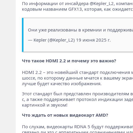
По информации от инсайдера @Kepler_L2, компан
кодовым названием GFX13, которая, как ожидает
Они уже реализованы в кремнии и поддерживаю
— Kepler (@Kepler_L2) 19 июня 2025 г.
Что такое HDMI 2.2 и почему это важно?
HDMI 2.2 – это новейший стандарт подключения 
шоссе, по которому данные мчатся к вашему экра
лучше будет качество изображения.
Этот стандарт был представлен производителям 
с, а также поддерживает протокол индикации зад
картинкой и звуком!
Что ждать от новых видеокарт AMD?
По слухам, видеокарты RDNA 5 будут поддерживать
связано ли это с аппаратными ограничениями или