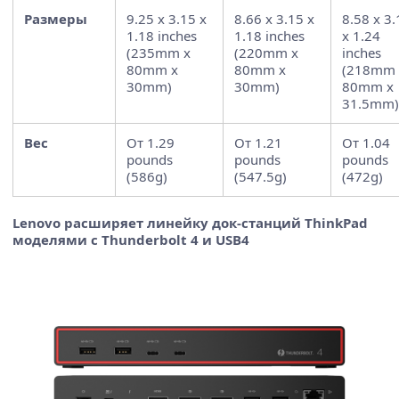
Размеры
9.25 x 3.15 x
8.66 x 3.15 x
8.58 x 3.
1.18 inches
1.18 inches
x 1.24
(235mm x
(220mm x
inches
80mm x
80mm x
(218mm 
30mm)
30mm)
80mm x
31.5mm)
Вес
От 1.29
От 1.21
От 1.04
pounds
pounds
pounds
(586g)
(547.5g)
(472g)
Lenovo расширяет линейку док-станций ThinkPad
моделями с Thunderbolt 4 и USB4