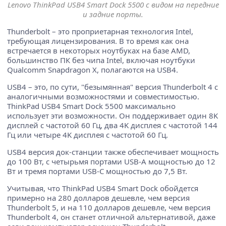
Lenovo ThinkPad USB4 Smart Dock 5500 с видом на передние
и задние порты.
Thunderbolt – это проприетарная технология Intel,
требующая лицензирования. В то время как она
встречается в некоторых ноутбуках на базе AMD,
большинство ПК без чипа Intel, включая ноутбуки
Qualcomm Snapdragon X, полагаются на USB4.
USB4 – это, по сути, "безымянная" версия Thunderbolt 4 с
аналогичными возможностями и совместимостью.
ThinkPad USB4 Smart Dock 5500 максимально
использует эти возможности. Он поддерживает один 8K
дисплей с частотой 60 Гц, два 4K дисплея с частотой 144
Гц или четыре 4K дисплея с частотой 60 Гц.
USB4 версия док-станции также обеспечивает мощность
до 100 Вт, с четырьмя портами USB-A мощностью до 12
Вт и тремя портами USB-C мощностью до 7,5 Вт.
Учитывая, что ThinkPad USB4 Smart Dock обойдется
примерно на 280 долларов дешевле, чем версия
Thunderbolt 5, и на 110 долларов дешевле, чем версия
Thunderbolt 4, он станет отличной альтернативой, даже