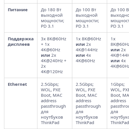
Питание
До 180 Вт
До 100 Вт
До 100 В
выходной
выходной
выходн
мощности;
мощности;
мощност
PD 3.1
PD 3.1
PD 3.1
Поддержка
3x 8K@60Hz
1x 8K@60Hz
1x
дисплеев
+ 1x
или
2x
8K@60H
4K@60Hz
4K@144Hz
или
2x
или
2x
или
4x
4K@144
4K@240Hz +
4K@60Hz
или
4x
2x
4K@60H
4K@120Hz
Ethernet
2.5Gbps;
2.5Gbps;
1Gbps;
WOL, PXE
WOL, PXE
WOL, PX
Boot, MAC
Boot, MAC
Boot, M
address
address
address
passthrough
passthrough
passthro
для
для
для
ноутбуков
ноутбуков
ноутбук
ThinkPad
ThinkPad
ThinkPad