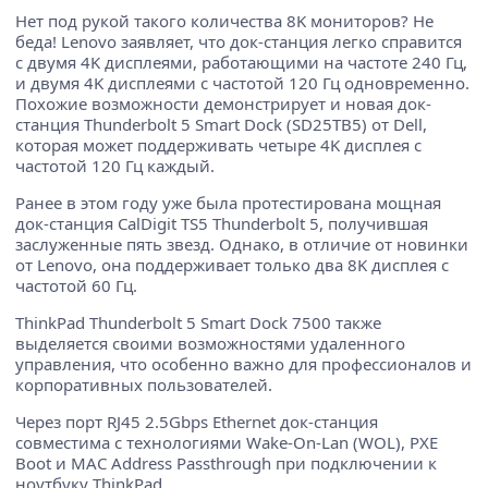
Нет под рукой такого количества 8K мониторов? Не
беда! Lenovo заявляет, что док-станция легко справится
с двумя 4K дисплеями, работающими на частоте 240 Гц,
и двумя 4K дисплеями с частотой 120 Гц одновременно.
Похожие возможности демонстрирует и новая док-
станция Thunderbolt 5 Smart Dock (SD25TB5) от Dell,
которая может поддерживать четыре 4K дисплея с
частотой 120 Гц каждый.
Ранее в этом году уже была протестирована мощная
док-станция CalDigit TS5 Thunderbolt 5, получившая
заслуженные пять звезд. Однако, в отличие от новинки
от Lenovo, она поддерживает только два 8K дисплея с
частотой 60 Гц.
ThinkPad Thunderbolt 5 Smart Dock 7500 также
выделяется своими возможностями удаленного
управления, что особенно важно для профессионалов и
корпоративных пользователей.
Через порт RJ45 2.5Gbps Ethernet док-станция
совместима с технологиями Wake-On-Lan (WOL), PXE
Boot и MAC Address Passthrough при подключении к
ноутбуку ThinkPad.