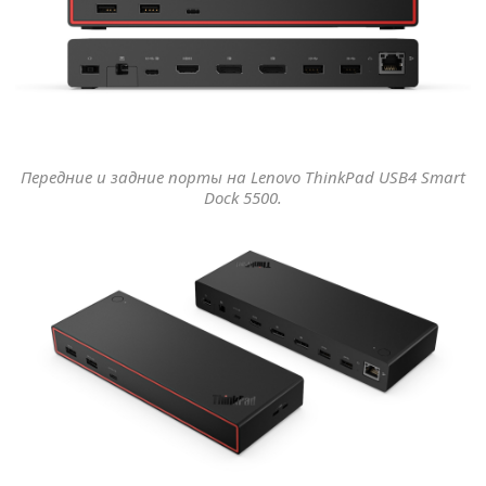
Передние и задние порты на Lenovo ThinkPad USB4 Smart
Dock 5500.