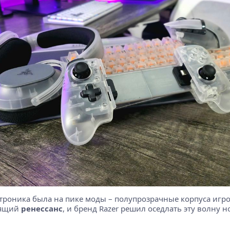
ктроника была на пике моды – полупрозрачные корпуса игр
тоящий
ренессанс
, и бренд Razer решил оседлать эту волну 