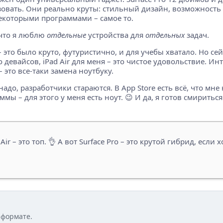
овать. Они реально круты: стильный дизайн, возможность п
некоторыми программами – самое то.
 что я люблю
отдельные
устройства для
отдельных
задач.
 – это было круто, футуристично, и для учебы хватало. Но с
евайсов, iPad Air для меня – это чистое удовольствие. Инт
 это все-таки замена ноутбуку.
адо, разработчики стараются. В App Store есть всё, что мн
– для этого у меня есть ноут. 😉 И да, я готов смириться 
ir – это топ. 👌 А вот Surface Pro – это крутой гибрид, если 
 формате.