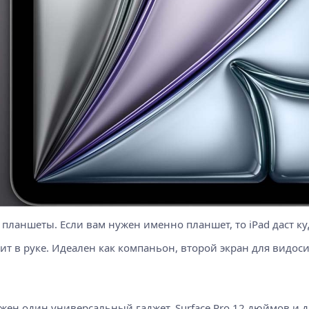
планшеты. Если вам нужен именно планшет, то iPad даст куд
жит в руке. Идеален как компаньон, второй экран для видос
жен один универсальный гаджет. Surface Pro 12 дюймов и даж