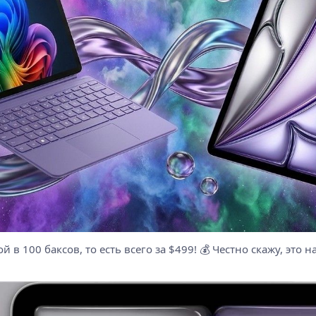
й в 100 баксов, то есть всего за $499! 💰 Честно скажу, это 