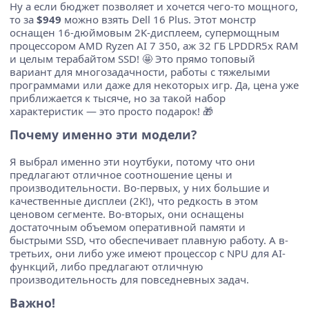
Ну а если бюджет позволяет и хочется чего-то мощного,
то за
$949
можно взять Dell 16 Plus. Этот монстр
оснащен 16-дюймовым 2K-дисплеем, супермощным
процессором AMD Ryzen AI 7 350, аж 32 ГБ LPDDR5x RAM
и целым терабайтом SSD! 🤩 Это прямо топовый
вариант для многозадачности, работы с тяжелыми
программами или даже для некоторых игр. Да, цена уже
приближается к тысяче, но за такой набор
характеристик — это просто подарок! 🎁
Почему именно эти модели?
Я выбрал именно эти ноутбуки, потому что они
предлагают отличное соотношение цены и
производительности. Во-первых, у них большие и
качественные дисплеи (2K!), что редкость в этом
ценовом сегменте. Во-вторых, они оснащены
достаточным объемом оперативной памяти и
быстрыми SSD, что обеспечивает плавную работу. А в-
третьих, они либо уже имеют процессор с NPU для AI-
функций, либо предлагают отличную
производительность для повседневных задач.
Важно!