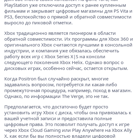
PlayStation уже отключила доступ к ранее купленным
фильмам и закрывает цифровые магазины для PS Vita и
PS3, беспокойство о прямой и обратной совместимости
выросло до пиковой отметки.
Xbox традиционно является пионером в области
обратной совместимости. Их программы для Xbox 360 и
оригинального Xbox считаются лучшими в консольной
индустрии, и компания уже обязалась обеспечить
работу всех игр с Xbox Series X|S на консоли
следующего поколения Xbox Helix. Однако вопрос о
дисковых играх, особенно сейчас, остается открытым.
Когда Positron был случайно раскрыт, многие
задавались вопросом, потребуется ли какая-либо
промежуточная процедура, например, поход в магазин.
Однако, по информации The Verge, это не так.
Предполагается, что достаточно будет просто
установить игру Xbox с диска, чтобы она привязалась к
вашей учетной записи и предоставила полные
цифровые права. Это позволит получать доступ к игре
через Xbox Cloud Gaming или Play Anywhere на Xbox Ally
X, как если бы вы полностью владели цифровой