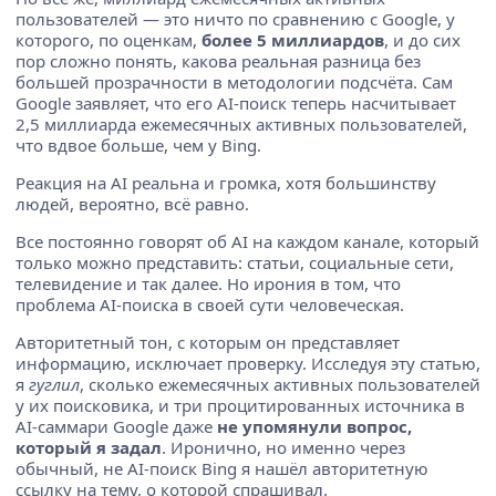
пользователей — это ничто по сравнению с Google, у
которого, по оценкам,
более 5 миллиардов
, и до сих
пор сложно понять, какова реальная разница без
большей прозрачности в методологии подсчёта. Сам
Google заявляет, что его AI-поиск теперь насчитывает
2,5 миллиарда ежемесячных активных пользователей,
что вдвое больше, чем у Bing.
Реакция на AI реальна и громка, хотя большинству
людей, вероятно, всё равно.
Все постоянно говорят об AI на каждом канале, который
только можно представить: статьи, социальные сети,
телевидение и так далее. Но ирония в том, что
проблема AI-поиска в своей сути человеческая.
Авторитетный тон, с которым он представляет
информацию, исключает проверку. Исследуя эту статью,
я
гуглил
, сколько ежемесячных активных пользователей
у их поисковика, и три процитированных источника в
AI-саммари Google даже
не упомянули вопрос,
который я задал
. Иронично, но именно через
обычный, не AI-поиск Bing я нашёл авторитетную
ссылку на тему, о которой спрашивал.