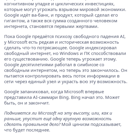
когнитивном упадке и циклических инвестициях,
которые могут угрожать взрывом мировой экономики.
Google идёт ва-банк, и продукт, который сделал его
гигантом, а также вся сумма созданного человеком
интернета, становятся первыми жертвами.
Пока Google предаётся психозу свободного падения AI,
у Microsoft есть редкая и историческая возможность
сделать что-то потрясающее. Google индексировал
свободный интернет, но Windows и ПК способствовали
его существованию. Google теперь угрожает этому.
Google десятилетиями работал в симбиозе со
свободным интернетом, но теперь это закончилось. Он
пытается контролировать весь поток информации в
сети через единый узел и украсть всю эту возможность.
Google запаниковал, когда Microsoft впервые
представила AI-саммари Bing. Bing начал это. Может
быть, он и закончит.
Поднимется ли Microsoft на эту высоту, или, как и
раньше, упустит ещё одну крупную возможность
сделать правильное дело?
Мой цинизм подсказывает,
что будет последнее.