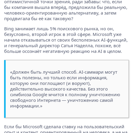
оптимистичной точки зрения, ради забавы: что, если
бы компания вышла вперёд, предложила бы реальную,
человеко-ориентированную альтернативу, а затем
продвигала бы её как таковую?
Bing занимает лишь 5% поискового рынка, но он,
безусловно, второй игрок в этой сфере. Microsoft уже
начала отказываться от своих бесполезных AI-функций,
и генеральный директор Сатья Наделла, похоже, всё
больше осознаёт негативную реакцию на AI в целом.
«Должен быть лучший способ. AI-саммари могут
быть полезны, но только если информация,
которую они поглощают (и воруют),
действительно высокого качества. Без этого
симбиоза Google мчится к полному уничтожению
свободного Интернета — уничтожению самой
информации.»
Если бы Microsoft сделала ставку на пользовательский
опыт и контент, ориентированный на человека, а не на