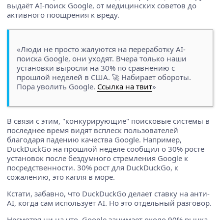
выдаёт AI-поиск Google, от медицинских советов до
активного поощрения к вреду.
«Люди не просто жалуются на переработку AI-
поиска Google, они уходят. Вчера только наши
установки выросли на 30% по сравнению с
прошлой неделей в США. 🚀 Набирает обороты.
Пора уволить Google.
Ссылка на твит
»
В связи с этим, "конкурирующие" поисковые системы в
последнее время видят всплеск пользователей
благодаря падению качества Google. Например,
DuckDuckGo на прошлой неделе сообщил о 30% росте
установок после бездумного стремления Google к
посредственности. 30% рост для DuckDuckGo, к
сожалению, это капля в море.
Кстати, забавно, что DuckDuckGo делает ставку на анти-
AI, когда сам использует AI. Но это отдельный разговор.
Несмотря ни на что, Google занимает около 90% рынка