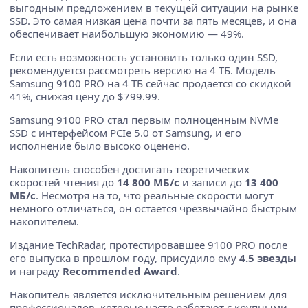
выгодным предложением в текущей ситуации на рынке
SSD. Это самая низкая цена почти за пять месяцев, и она
обеспечивает наибольшую экономию — 49%.
Если есть возможность установить только один SSD,
рекомендуется рассмотреть версию на 4 ТБ. Модель
Samsung 9100 PRO на 4 ТБ сейчас продается со скидкой
41%, снижая цену до $799.99.
Samsung 9100 PRO стал первым полноценным NVMe
SSD с интерфейсом PCIe 5.0 от Samsung, и его
исполнение было высоко оценено.
Накопитель способен достигать теоретических
скоростей чтения до
14 800 МБ/с
и записи до
13 400
МБ/с
. Несмотря на то, что реальные скорости могут
немного отличаться, он остается чрезвычайно быстрым
накопителем.
Издание TechRadar, протестировавшее 9100 PRO после
его выпуска в прошлом году, присудило ему
4.5 звезды
и награду
Recommended Award
.
Накопитель является исключительным решением для
профессионалов, которые часто работают с крупными