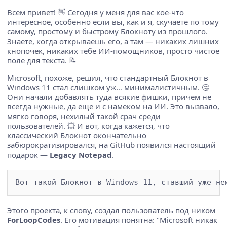
Всем привет! 👋 Сегодня у меня для вас кое-что
интересное, особенно если вы, как и я, скучаете по тому
самому, простому и быстрому Блокноту из прошлого.
Знаете, когда открываешь его, а там — никаких лишних
кнопочек, никаких тебе ИИ-помощников, просто чистое
поле для текста. 📝
Microsoft, похоже, решил, что стандартный Блокнот в
Windows 11 стал слишком уж… минималистичным. 🤔
Они начали добавлять туда всякие фишки, причем не
всегда нужные, да еще и с намеком на ИИ. Это вызвало,
мягко говоря, нехилый такой срач среди
пользователей. 💥 И вот, когда кажется, что
классический Блокнот окончательно
забюрократизировался, на GitHub появился настоящий
подарок —
Legacy Notepad
.
Этого проекта, к слову, создал пользователь под ником
ForLoopCodes
. Его мотивация понятна: "Microsoft никак