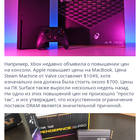
Например, Xbox недавно объявила о повышении цен
на консоли. Apple повышает цены на MacBook. Цена
Steam Machine от Valve составляет $1049, хотя
изначально она должна была стоить около $700. Цены
на ПК Surface также выросли несколько недель назад.
Ни одно из этих повышений цен не произошло "просто
так", и иск утверждает, что искусственное ограничение
поставок DRAM является значительной причиной.