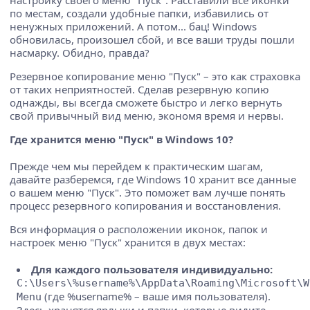
по местам, создали удобные папки, избавились от
ненужных приложений. А потом... бац! Windows
обновилась, произошел сбой, и все ваши труды пошли
насмарку. Обидно, правда?
Резервное копирование меню "Пуск" – это как страховка
от таких неприятностей. Сделав резервную копию
однажды, вы всегда сможете быстро и легко вернуть
свой привычный вид меню, экономя время и нервы.
Где хранится меню "Пуск" в Windows 10?
Прежде чем мы перейдем к практическим шагам,
давайте разберемся, где Windows 10 хранит все данные
о вашем меню "Пуск". Это поможет вам лучше понять
процесс резервного копирования и восстановления.
Вся информация о расположении иконок, папок и
настроек меню "Пуск" хранится в двух местах:
Для каждого пользователя индивидуально:
C:\Users\%username%\AppData\Roaming\Microsoft\W
(где %username% – ваше имя пользователя).
Menu
Здесь хранятся ярлыки и папки, которые видите