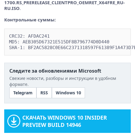
1700.RS_PRERELEASE_CLIENTPRO_OEMRET_X64FRE_RU-
RU.ISO
.
Контрольные суммы:
CRC32: AFDAC241 

MD5: AEB305D67321E515DF8B796774D0D440 

SHA-1: BF2AC5828C0E66C2371318597F61389F1A473D7
Следите за обновлениями Microsoft
Свежие новости, разборы и инструкции в удобном
формате.
Telegram
RSS
Windows 10
СКАЧАТЬ WINDOWS 10 INSIDER
PREVIEW BUILD 14946