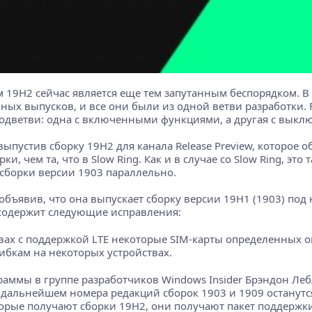
19H2 сейчас является еще тем запутанным беспорядком. В п
ых выпусков, и все они были из одной ветви разработки. Fa
е подветви: одна с включенными функциями, а другая с вы
выпустив сборку 19H2 для канала Release Preview, которое
, чем та, что в Slow Ring. Как и в случае со Slow Ring, эт
 сборки версии 1903 параллельно.
объявив, что она выпускает сборку версии 19H1 (1903) под
содержит следующие исправления:
вах с поддержкой LTE некоторые SIM-карты определенных о
бкам на некоторых устройствах.
раммы в группе разработчиков Windows Insider Брэндон Ле
 дальнейшем номера редакций сборок 1903 и 1909 останутс
торые получают сборки 19H2, они получают пакет поддержк