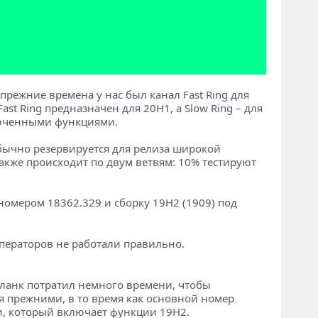
режние времена у нас был канал Fast Ring для
st Ring предназначен для 20H1, а Slow Ring – для
ключенными функциями.
 обычно резервируется для релиза широкой
о также происходит по двум ветвям: 10% тестируют
 номером 18362.329 и сборку 19H2 (1909) под
ператоров не работали правильно.
бланк потратил немного времени, чтобы
я прежними, в то время как основной номер
и, который включает функции 19H2.