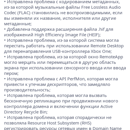
• Исправлена проблема с кодированием метаданных,
из-за которой музыкальные файлы Free Lossless Audio
Codec (FLAC) становились не воспроизводимыми, если
вы изменяли их название, исполнителя или другие
метаданные;
• Добавлена поддержка расширения файла .hif для
изображений High Efficiency Image File (HEIF);
• Исправлена проблема, из-за которой система могла
перестать работать при использовании Remote Desktop
для перенаправления USB-контроллера Xbox One;
• Исправлена проблема, из-за которой окно RemoteApp
могло мерцать или перемещаться в другую область
экрана при использовании сенсорного ввода или ввода
пером;
• Исправлена проблема с API PerfMon, которая могла
привести к утечкам дескрипторов, что замедляло
производительность;
• Исправлена проблема, которая могла вызвать
бесконечную репликацию при продвижении нового
контроллера домена и включении функции Active
Directory Recycle Bin;
• Исправлена проблема, которая спорадически не
позволяла Resource Host Subsystem (RHS)
регистрировать ресурсы сетевых имен в Domain Name