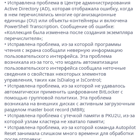
• Исправлена проблема в Центре администрирования
Active Directory (AD), которая отображала ошибку, когда
в нем перечислялись многие организационные
единицы (OU) или объекты-контейнеры и включена
PowerShell Transcription. Сообщение об ошибке:
«Коллекция была изменена после создания экземпляра
перечислителя»;
• Исправлена проблема, из-за которой программы
чтения с экрана сообщали неверную информацию
пользовательского интерфейса. Эта проблема
возникала из-за того, что модель автоматизации
пользовательского интерфейса сообщала неточные
сведения о свойствах некоторых элементов
управления, таких как IsDialog и IsControl;
• Исправлена проблема, из-за которой не удавалось
автоматически применить шифрование BitLocker с
помощью групповой политики. Эта проблема
возникала на внешних дисках с активным загрузочным
разделом master boot record (MBR);
• Исправлена проблема с утечкой памяти в PKU2U, из-за
которой узлам кластера не хватало памяти;
• Исправлена проблема, из-за которой команда Autopilot
Reset занимала слишком много времени для обработки
после отправки;