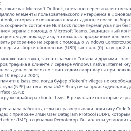
;
, такие как Microsoft Outlook, внезапно переставали отвеч
удаляло элементы пользовательского интерфейса в фоновом
utlook, которая не позволяла вводить данные после выбора
сь сохранить состояние NumLock после перезапуска при быс
нием экрана с помощью Microsoft Teams. Защищенный конте
цветом для докладчика, но казалось прозрачным для всех
овать рисованию на экране с помощью Windows Context::Upd
о версии сборки обновления (UBR) как ноль (0) на устройств
 к искажению звука, захватываемого Cortana и другими го
в трафика в клиенте и сервере Windows native Internet Key 
жалось диалоговое окно с пин-кодом смарт-карты при подкл
s 10 версии 2004;
амяти в lsass.exe, когда буфер pTokenPrivileges не освобожд
ула (NPP) из тега пула UxSF. Эта утечка происходила, когда
face (SSPI);
агрузке драйвера xhunter1.sys. В результате некоторые игры
реставала работать, если вы развертывали политику Code In
дах с приложениями User Datagram Protocol (UDP), которым
 editor (IME) в сценарии RemoteApp. Вы должны установить
овостей и интересов выглядели размытыми при использова