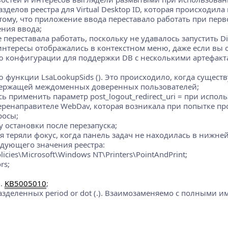
елов реестра для Virtual Desktop ID, которая происходила в 
 тому, что приложение ввода переставало работать при перво
ения ввода;
 переставала работать, поскольку не удавалось запустить Dir
 интересы отображались в контекстном меню, даже если вы 
ою конфигурации для поддержки DB с несколькими артефакт
 функции LsaLookupSids (). Это происходило, когда сущест
одержащей междоменных доверенных пользователей;
 применить параметр post_logout_redirect_uri = при использ
ренаправителе WebDav, которая возникала при попытке про
росы;
 остановки после перезапуска;
 теряли фокус, когда панель задач не находилась в нижней
едующего значения реестра:
cies\Microsoft\Windows NT\Printers\PointAndPrint;
rs;
.
KB5005010
;
разделенных period or dot (.). Взаимозаменяемо с полными 