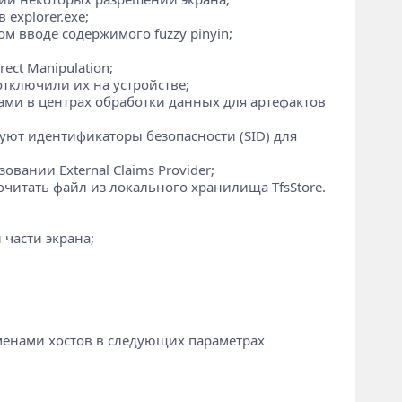
explorer.exe;
м вводе содержимого fuzzy pinyin;
ect Manipulation;
отключили их на устройстве;
ами в центрах обработки данных для артефактов
вуют идентификаторы безопасности (SID) для
овании External Claims Provider;
читать файл из локального хранилища TfsStore.
 части экрана;
именами хостов в следующих параметрах