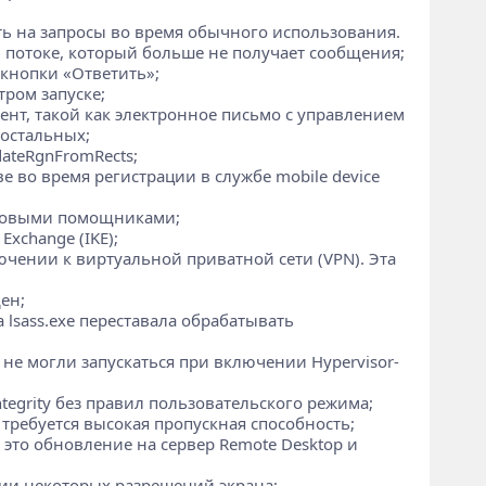
ать на запросы во время обычного использования.
 потоке, который больше не получает сообщения;
 кнопки «Ответить»;
тром запуске;
нт, такой как электронное письмо с управлением
 остальных;
ateRgnFromRects;
е во время регистрации в службе mobile device
лосовыми помощниками;
Exchange (IKE);
ючении к виртуальной приватной сети (VPN). Эта
ен;
 lsass.exe переставала обрабатывать
 не могли запускаться при включении Hypervisor-
tegrity без правил пользовательского режима;
 требуется высокая пропускная способность;
 это обновление на сервер Remote Desktop и
нии некоторых разрешений экрана;