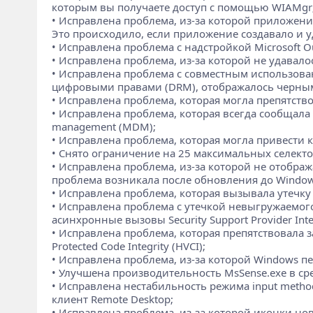
которым вы получаете доступ с помощью WIAMgr
• Исправлена проблема, из-за которой приложения
Это происходило, если приложение создавало и 
• Исправлена проблема с надстройкой Microsoft O
• Исправлена проблема, из-за которой не удавало
• Исправлена проблема с совместным использова
цифровыми правами (DRM), отображалось черным 
• Исправлена проблема, которая могла препятств
• Исправлена проблема, которая всегда сообщала 
management (MDM);
• Исправлена проблема, которая могла привести
• Снято ограничение на 25 максимальных селекторо
• Исправлена проблема, из-за которой не отобра
проблема возникала после обновления до Window
• Исправлена проблема, которая вызывала утечку п
• Исправлена проблема с утечкой невыгружаемого п
асинхронные вызовы Security Support Provider Inter
• Исправлена проблема, которая препятствовала з
Protected Code Integrity (HVCI);
• Исправлена проблема, из-за которой Windows пе
• Улучшена производительность MsSense.exe в сре
• Исправлена нестабильность режима input method
клиент Remote Desktop;
• Исправлена проблема, из-за которой иконки н