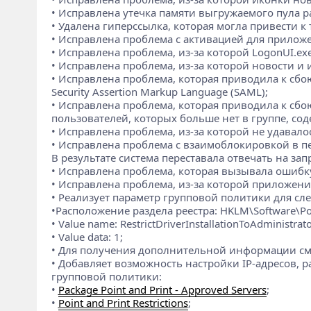
• Исправлена утечка памяти выгружаемого пула разд
• Удалена гиперссылка, которая могла привести к
• Исправлена проблема с активацией для прилож
• Исправлена проблема, из-за которой LogonUI.exe
• Исправлена проблема, из-за которой новости и
• Исправлена проблема, которая приводила к сб
Security Assertion Markup Language (SAML);
• Исправлена проблема, которая приводила к сбою
пользователей, которых больше нет в группе, с
• Исправлена проблема, из-за которой не удавалось
• Исправлена проблема с взаимоблокировкой в пе
В результате система переставала отвечать на зап
• Исправлена проблема, которая вызывала ошибку
• Исправлена проблема, из-за которой приложения
• Реализует параметр групповой политики для сл
•Расположение раздела реестра: HKLM\Software\Poli
• Value name: RestrictDriverInstallationToAdministrato
• Value dаta: 1;
• Для получения дополнительной информации см
• Добавляет возможность настройки IP-адресов, 
групповой политики:
•
Package Point and Print - Approved Servers
;
•
Point and Print Restrictions
;