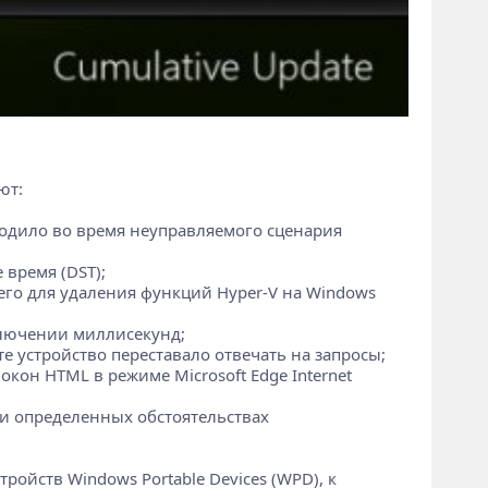
ют:
ходило во время неуправляемого сценария
 время (DST);
 его для удаления функций Hyper-V на Windows
ключении миллисекунд;
те устройство переставало отвечать на запросы;
он HTML в режиме Microsoft Edge Internet
 При определенных обстоятельствах
ройств Windows Portable Devices (WPD), к