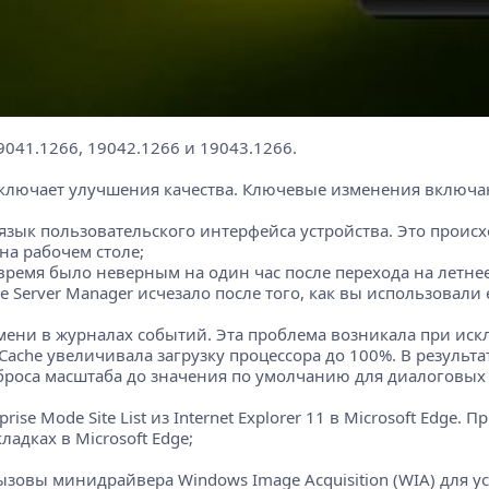
9041.1266, 19042.1266 и 19043.1266.
 включает улучшения качества. Ключевые изменения включа
язык пользовательского интерфейса устройства. Это проис
на рабочем столе;
время было неверным на один час после перехода на летнее
 Server Manager исчезало после того, как вы использовали
мени в журналах событий. Эта проблема возникала при ис
Cache увеличивала загрузку процессора до 100%. В результа
роса масштаба до значения по умолчанию для диалоговых ок
se Mode Site List из Internet Explorer 11 в Microsoft Edge.
адках в Microsoft Edge;
зовы минидрайвера Windows Image Acquisition (WIA) для уст