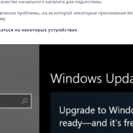
качестве начального каталога для подсистемы.
равление проблемы, из-за которой некоторые приложения Wi
му.
аться на некоторых устройствах