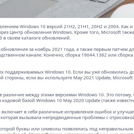
авлением Windows 10 версий 21H2, 21H1, 20H2 и 2004. Ка
рез Центр обновления Windows. Кроме того, Microsoft такж
 в своем каталоге обновлений.
обновления за ноябрь 2021 года, а также первым патчем д
дственном канале. Конечно, сборка 19044.1382 или сборка
ех поддерживаемых Windows 10. Если вы уже обновились до
ой стороны, если вы используете May 2021 Update, Microso
е различие между этими версиями Windows 10. Это потому, 
 кодовой базой Windows 10 May 2020 Update (также известн
 включает в себя различные исправления ошибок и улучше
у, которая вызывала непредвиденные проблемы с отрисовко
 которой буквы или символы появлялись под неправильным уг