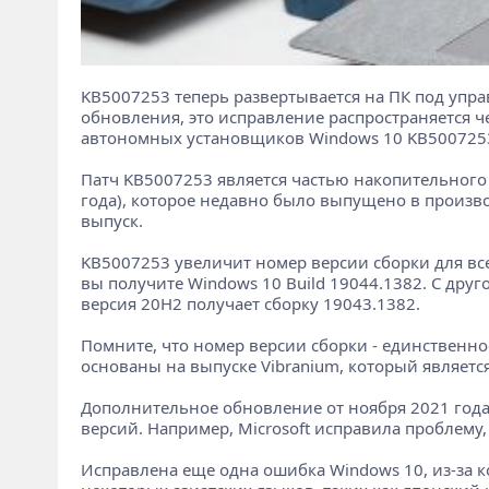
KB5007253 теперь развертывается на ПК под упр
обновления, это исправление распространяется че
автономных установщиков Windows 10 KB5007253
Патч KB5007253 является частью накопительного 
года), которое недавно было выпущено в произво
выпуск.
KB5007253 увеличит номер версии сборки для вс
вы получите Windows 10 Build 19044.1382. С друг
версия 20H2 получает сборку 19043.1382.
Помните, что номер версии сборки - единственно
основаны на выпуске Vibranium, который является
Дополнительное обновление от ноября 2021 года
версий. Например, Microsoft исправила проблем
Исправлена ​​еще одна ошибка Windows 10, из-за