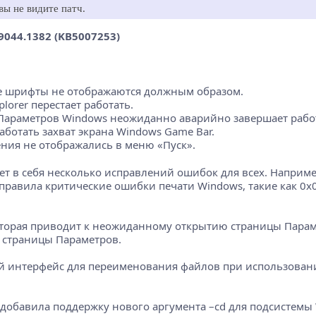
ы не видите патч.
044.1382 (KB5007253)
ые шрифты не отображаются должным образом.
plorer перестает работать.
 Параметров Windows неожиданно аварийно завершает рабо
работать захват экрана Windows Game Bar.
ения не отображались в меню «Пуск».
 в себя несколько исправлений ошибок для всех. Например
же исправила критические ошибки печати Windows, такие как
оторая приводит к неожиданному открытию страницы Параме
 страницы Параметров.
й интерфейс для переименования файлов при использовани
добавила поддержку нового аргумента –cd для подсистемы Wi