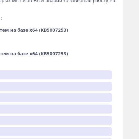
орых Microsoft Excel аварийно завершал работу на
:
ем на базе x64 (KB5007253)
ем на базе x64 (KB5007253)