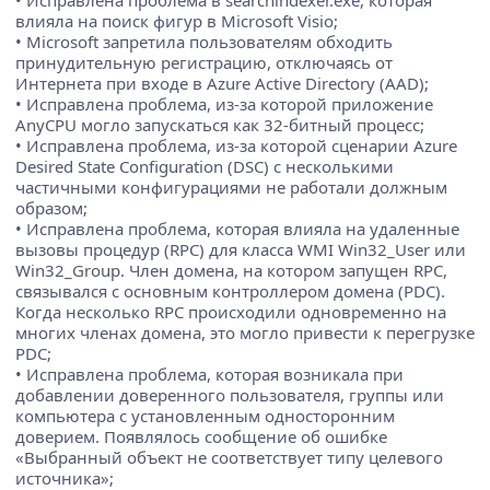
• Исправлена проблема в searchindexer.exe, которая
влияла на поиск фигур в Microsoft Visio;
• Microsoft запретила пользователям обходить
принудительную регистрацию, отключаясь от
Интернета при входе в Azure Active Directory (AAD);
• Исправлена проблема, из-за которой приложение
AnyCPU могло запускаться как 32-битный процесс;
• Исправлена проблема, из-за которой сценарии Azure
Desired State Configuration (DSC) с несколькими
частичными конфигурациями не работали должным
образом;
• Исправлена проблема, которая влияла на удаленные
вызовы процедур (RPC) для класса WMI Win32_User или
Win32_Group. Член домена, на котором запущен RPC,
связывался с основным контроллером домена (PDC).
Когда несколько RPC происходили одновременно на
многих членах домена, это могло привести к перегрузке
PDC;
• Исправлена проблема, которая возникала при
добавлении доверенного пользователя, группы или
компьютера с установленным односторонним
доверием. Появлялось сообщение об ошибке
«Выбранный объект не соответствует типу целевого
источника»;