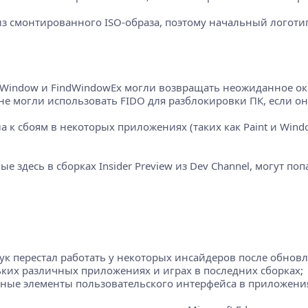
 из смонтированного ISO-образа, поэтому начальный логот
ndWindow и FindWindowEx могли возвращать неожиданное ок
 не могли использовать FIDO для разблокировки ПК, если 
 к сбоям в некоторых приложениях (таких как Paint и Wind
здесь в сборках Insider Preview из Dev Channel, могут п
звук перестал работать у некоторых инсайдеров после обнов
льких различных приложениях и играх в последних сборках;
личные элементы пользовательского интерфейса в приложени