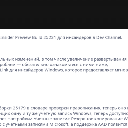
nsider Preview Build 25231 для инсайдеров в Dev Channel.
тельных изменений, в том числе увеличение развертывания
 проблем — обязательно ознакомьтесь с ними ниже;
 Link для инсайдеров Windows, которое предоставляет мгнов
борки 25179 в словаре проверки правописания, теперь оно 
щих одну и ту же учетную запись Windows, теперь доступно
ерез Настройки> Учетные записи> Резервное копирование 
о с учетными записями Microsoft, а поддержка AAD появится