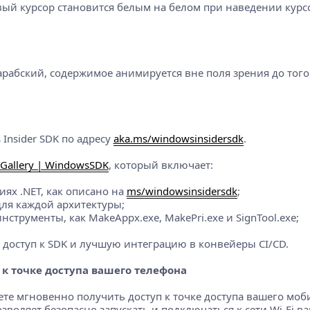
товый курсор становится белым на белом при наведении курс
 арабский, содержимое анимируется вне поля зрения до тог
Insider SDK по адресу
aka.ms/windowsinsidersdk
.
Gallery | WindowsSDK
, который включает:
ях .NET, как описано на
ms/windowsinsidersdk
;
для каждой архитектуры;
инструменты, как MakeAppx.exe, MakePri.exe и SignTool.exe;
 доступ к SDK и лучшую интеграцию в конвейеры CI/CD.
к точке доступа вашего телефона
жете мгновенно получить доступ к точке доступа вашего мо
зволяет безопасно запускать и подключаться к сети Wi-Fi ва