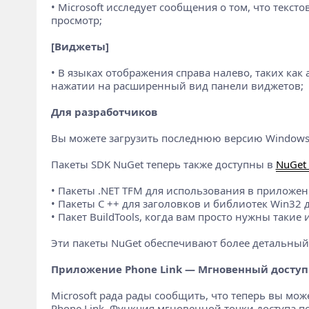
• Microsoft исследует сообщения о том, что текс
просмотр;
[Виджеты]
• В языках отображения справа налево, таких как
нажатии на расширенный вид панели виджетов;
Для разработчиков
Вы можете загрузить последнюю версию Windows 
Пакеты SDK NuGet теперь также доступны в
NuGet 
• Пакеты .NET TFM для использования в приложени
• Пакеты C ++ для заголовков и библиотек Win32 
• Пакет BuildTools, когда вам просто нужны такие 
Эти пакеты NuGet обеспечивают более детальный
Приложение Phone Link — Мгновенный доступ 
Microsoft рада рады сообщить, что теперь вы мо
Phone Link. Функция мгновенной точки доступа по