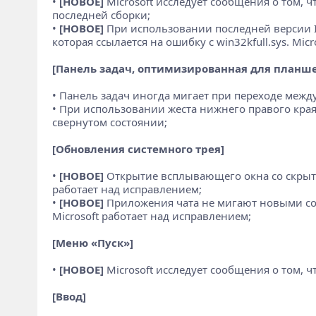
•
[НОВОЕ]
Microsoft исследует сообщения о том, 
последней сборки;
•
[НОВОЕ]
При использовании последней версии IS
которая ссылается на ошибку с win32kfull.sys. Mic
[Панель задач, оптимизированная для планше
• Панель задач иногда мигает при переходе меж
• При использовании жеста нижнего правого края 
свернутом состоянии;
[Обновления системного трея]
•
[НОВОЕ]
Открытие всплывающего окна со скрытым
работает над исправлением;
•
[НОВОЕ]
Приложения чата не мигают новыми со
Microsoft работает над исправлением;
[Меню «Пуск»]
•
[НОВОЕ]
Microsoft исследует сообщения о том, ч
[Ввод]