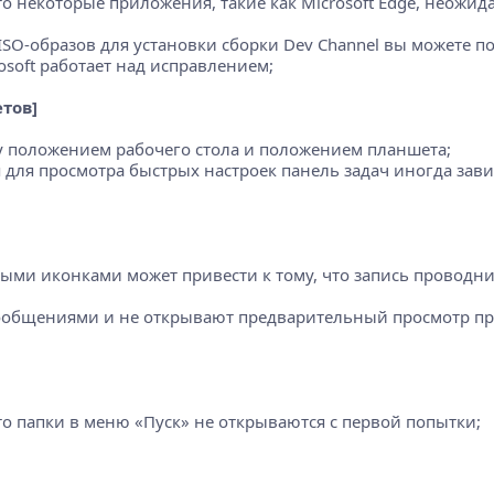
что некоторые приложения, такие как Microsoft Edge, неожи
O-образов для установки сборки Dev Channel вы можете по
rosoft работает над исправлением;
тов]
ду положением рабочего стола и положением планшета;
для просмотра быстрых настроек панель задач иногда завис
и иконками может привести к тому, что запись проводника 
общениями и не открывают предварительный просмотр при
то папки в меню «Пуск» не открываются с первой попытки;