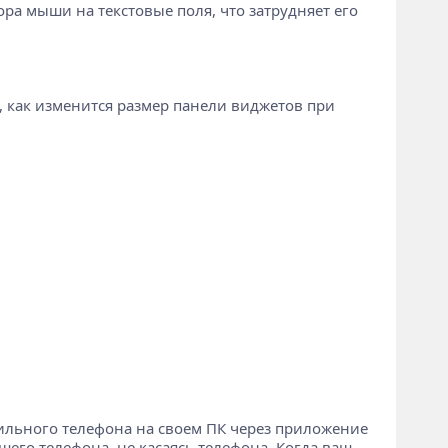
ора мыши на текстовые поля, что затрудняет его
о, как изменится размер панели виджетов при
бильного телефона на своем ПК через приложение
шего телефона, не касаясь телефона. Когда ваш