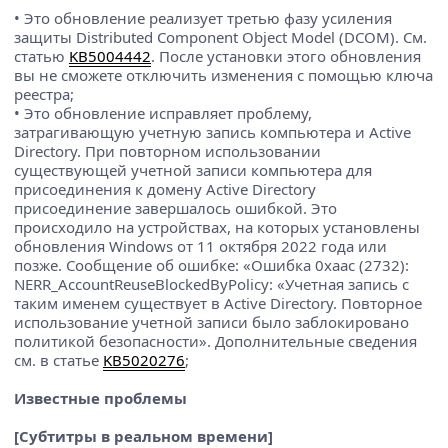
• Это обновление реализует третью фазу усиления
защиты Distributed Component Object Model (DCOM). См.
статью
KB5004442
. После установки этого обновления
вы не сможете отключить изменения с помощью ключа
реестра;
• Это обновление исправляет проблему,
затрагивающую учетную запись компьютера и Active
Directory. При повторном использовании
существующей учетной записи компьютера для
присоединения к домену Active Directory
присоединение завершалось ошибкой. Это
происходило на устройствах, на которых установлены
обновления Windows от 11 октября 2022 года или
позже. Сообщение об ошибке: «Ошибка 0xaac (2732):
NERR_AccountReuseBlockedByPolicy: «Учетная запись с
таким именем существует в Active Directory. Повторное
использование учетной записи было заблокировано
политикой безопасности». Дополнительные сведения
см. в статье
KB5020276
;
Известные проблемы
[Субтитры в реальном времени]