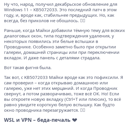
Ну что, народ, получил декабрьское обновление для
Windows 11 – KB5072033. Это последний патч в этом
году, и, вроде как, стабильнее предыдущих. Но, как
всегда, без приколов не обошлось. 🤷‍♂️
Раньше, когда Майки добавили тёмную тему для всяких
диалоговых окон, типа подтверждения удаления, у
некоторых появились эти белые вспышки в
Проводнике. Особенно заметно было при открытии
галереи, домашней страницы или при переключении
вкладок. И даже панель с деталями страдала.
Вот такая фигня была.
Так вот, с KB5072033 Майки вроде как это пофиксили. Я
сам проверил – когда открываю домашнюю или
галерею, уже нет этих мерцаний. И когда Проводник
свернут, а потом разворачиваю, тоже всё ОК. Но! Если
вы откроете новую вкладку (Ctrl+T или плюсик), то всё
равно увидите короткую белую вспышку. Как будто
окно проводника перезагружается. 😵‍💫
WSL и VPN – беда-печаль 💔