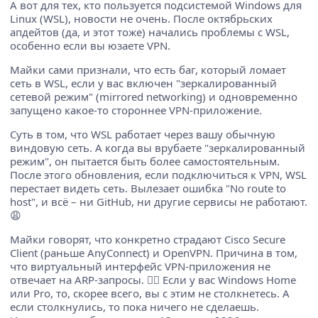
А вот для тех, кто пользуется подсистемой Windows для
Linux (WSL), новости не очень. После октябрьских
апдейтов (да, и этот тоже) начались проблемы с WSL,
особенно если вы юзаете VPN.
Майки сами признали, что есть баг, который ломает
сеть в WSL, если у вас включен "зеркалированный
сетевой режим" (mirrored networking) и одновременно
запущено какое-то стороннее VPN-приложение.
Суть в том, что WSL работает через вашу обычную
виндовую сеть. А когда вы врубаете "зеркалированный
режим", он пытается быть более самостоятельным.
После этого обновления, если подключиться к VPN, WSL
перестает видеть сеть. Вылезает ошибка "No route to
host", и всё – ни GitHub, ни другие сервисы не работают.
😩
Майки говорят, что конкретно страдают Cisco Secure
Client (раньше AnyConnect) и OpenVPN. Причина в том,
что виртуальный интерфейс VPN-приложения не
отвечает на ARP-запросы. 🤷‍♂️ Если у вас Windows Home
или Pro, то, скорее всего, вы с этим не столкнетесь. А
если столкнулись, то пока ничего не сделаешь.