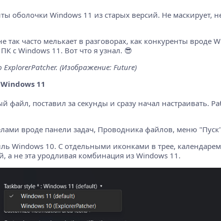
ы оболочки Windows 11 из старых версий. Не маскирует, н
е так часто мелькает в разговорах, как конкуренты вроде Win
К с Windows 11. Вот что я узнал. 😎
ExplorerPatcher. (Изображение: Future)
 Windows 11
й файл, поставил за секунды и сразу начал настраивать. Р
лами вроде панели задач, Проводника файлов, меню "Пуск" 
тиль Windows 10. С отдельными иконками в трее, календаре
 а не эта уродливая комбинация из Windows 11.