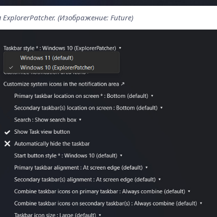
xplorerPatcher. (Изображение: Future)