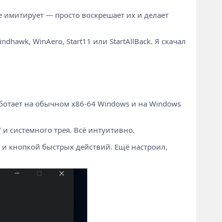
е имитирует — просто воскрешает их и делает
dhawk, WinAero, Start11 или StartAllBack. Я скачал
аботает на обычном x86-64 Windows и на Windows
и системного трея. Всё интуитивно.
м и кнопкой быстрых действий. Ещё настроил,