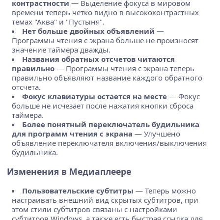
контрастности
— Выделение фокуса в мировом
времени теперь четко видно в высококонтрастных
темах "Аква" и "Пустыня".
Нет больше двойных объявлений
—
Программы чтения с экрана больше не произносят
значение таймера дважды.
Названия обратных отсчетов читаются
правильно
— Программы чтения с экрана теперь
правильно объявляют название каждого обратного
отсчета.
Фокус клавиатуры остается на месте
— Фокус
больше не исчезает после нажатия кнопки сброса
таймера.
Более понятный переключатель будильника
для программ чтения с экрана
— Улучшено
объявление переключателя включения/выключения
будильника.
Изменения в Медиаплеере
Пользовательские субтитры
— Теперь можно
настраивать внешний вид скрытых субтитров, при
этом стили субтитров связаны с настройками
субтитров Windows, а также есть быстрая ссылка для