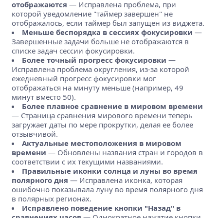
отображаются
— Исправлена проблема, при
которой уведомление "таймер завершен" не
отображалось, если таймер был запущен из виджета.
Меньше беспорядка в сессиях фокусировки
—
Завершенные задачи больше не отображаются в
списке задач сессии фокусировки.
Более точный прогресс фокусировки
—
Исправлена проблема округления, из-за которой
ежедневный прогресс фокусировки мог
отображаться на минуту меньше (например, 49
минут вместо 50).
Более плавное сравнение в мировом времени
— Страница сравнения мирового времени теперь
загружает даты по мере прокрутки, делая ее более
отзывчивой.
Актуальные местоположения в мировом
времени
— Обновлены названия стран и городов в
соответствии с их текущими названиями.
Правильные иконки солнца и луны во время
полярного дня
— Исправлена иконка, которая
ошибочно показывала луну во время полярного дня
в полярных регионах.
Исправлено поведение кнопки "Назад" в
сравнениях часов
— Однократное нажатие кнопки