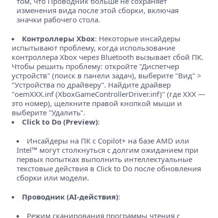
том, что Проводник больше не сохраняет
изменения вида после этой сборки, включая
значки рабочего стола.
Контроллеры Xbox
: Некоторые инсайдеры
испытывают проблему, когда использование
контроллера Xbox через Bluetooth вызывает сбой ПК.
Чтобы решить проблему: откройте "Диспетчер
устройств" (поиск в панели задач), выберите "Вид" >
"Устройства по драйверу". Найдите драйвер
"oemXXX.inf (XboxGameControllerDriver.inf)" (где XXX —
это номер), щелкните правой кнопкой мыши и
выберите "Удалить".
Click to Do (Preview)
:
Инсайдеры на ПК с Copilot+ на базе AMD или
Intel™ могут столкнуться с долгим ожиданием при
первых попытках выполнить интеллектуальные
текстовые действия в Click to Do после обновления
сборки или модели.
Проводник (AI-действия)
:
Режим сканирования программы чтения с