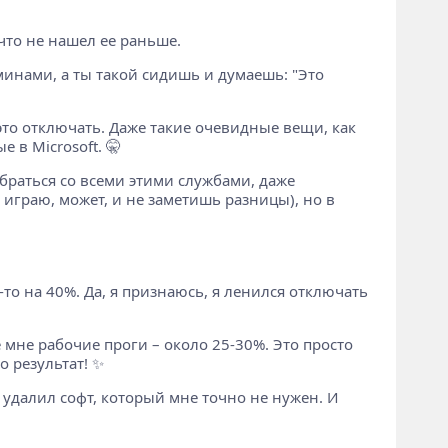
 что не нашел ее раньше.
нами, а ты такой сидишь и думаешь: "Это
 это отключать. Даже такие очевидные вещи, как
е в Microsoft. 🤫
обраться со всеми этими службами, даже
0 играю, может, и не заметишь разницы), но в
-то на 40%. Да, я признаюсь, я ленился отключать
 мне рабочие проги – около 25-30%. Это просто
о результат! ✨
, удалил софт, который мне точно не нужен. И