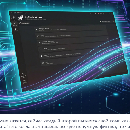
Мне кажется, сейчас каждый второй пытается свой комп как-т
та" (это когда вычищаешь всякую ненужную фигню), но час