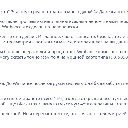
е что? Эта штука реально запала мне в душу! 😍 Даже жалею,
но такие программы напичканы всякими непонятными терми
. Winhance же сделан по-человечески.
именно она делает. И главное, часто написано, безопасно ли
или телеметрия – вот эта вся магия, которая шлет ваши данны
ем больше оперативки и проца жрет. Winhance помогает раз
 могу сказать точно (сам-то я на мощной карте типа RTX 509
а. До Winhance после загрузки системы она была забита где
арте системы занято всего 15%, а когда открываю все нужные
f Duty: Black Ops 7, занято максимум 45% оперативы. Вот эт
полезной. Но я пересмотрел всё, что связано с телеметрией