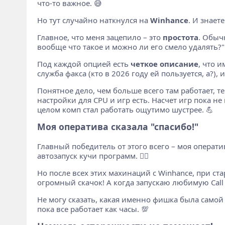
что-то важное. 😅
Но тут случайно наткнулся на
Winhance
. И знает
Главное, что меня зацепило – это
простота
. Обыч
вообще что такое и можно ли его смело удалять?"
Под каждой опцией есть
четкое описание
, что 
служба факса (кто в 2026 году ей пользуется, а?), 
Понятное дело, чем больше всего там работает, т
настройки для CPU и игр есть. Насчет игр пока не
целом комп стал работать ощутимо шустрее. 💪
Моя оператива сказала "спасибо!"
Главный победитель от этого всего – моя оператив
автозапуск кучи программ. 🤷‍♂️
Но после всех этих махинаций с Winhance, при ст
огромный скачок! А когда запускаю любимую Call o
Не могу сказать, какая именно фишка была самой 
пока все работает как часы. 💯