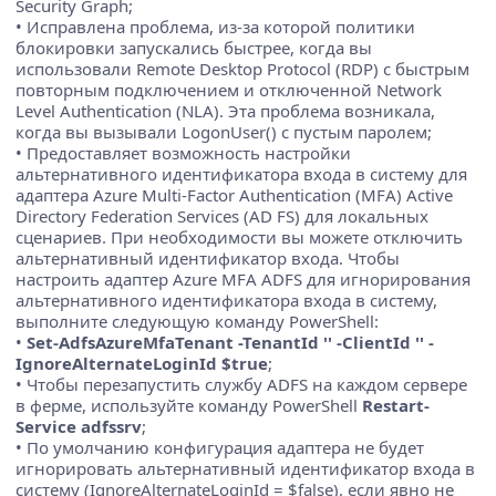
Security Graph;
• Исправлена проблема, из-за которой политики
блокировки запускались быстрее, когда вы
использовали Remote Desktop Protocol (RDP) с быстрым
повторным подключением и отключенной Network
Level Authentication (NLA). Эта проблема возникала,
когда вы вызывали LogonUser() с пустым паролем;
• Предоставляет возможность настройки
альтернативного идентификатора входа в систему для
адаптера Azure Multi-Factor Authentication (MFA) Active
Directory Federation Services (AD FS) для локальных
сценариев. При необходимости вы можете отключить
альтернативный идентификатор входа. Чтобы
настроить адаптер Azure MFA ADFS для игнорирования
альтернативного идентификатора входа в систему,
выполните следующую команду PowerShell:
•
Set-AdfsAzureMfaTenant -TenantId '' -ClientId '' -
IgnoreAlternateLoginId $true
;
• Чтобы перезапустить службу ADFS на каждом сервере
в ферме, используйте команду PowerShell
Restart-
Service adfssrv
;
• По умолчанию конфигурация адаптера не будет
игнорировать альтернативный идентификатор входа в
систему (IgnoreAlternateLoginId = $false), если явно не