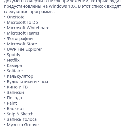
Документ содержит список приложений, которые будут
предустановлены на Windows 10X. В этот список входят
следующие программы:
• OneNote
• Microsoft To Do
• Microsoft Whiteboard
• Microsoft Teams
• Фотографии
• Microsoft Store
• UWP File Explorer
• Spotify
• Netflix
• Камера
• Solitaire
• Калькулятор
• Будильники и часы
• Кино и ТВ
• Записки
• Погода
• Paint
• Блокнот
• Snip & Sketch
• Запись голоса
• Музыка Groove